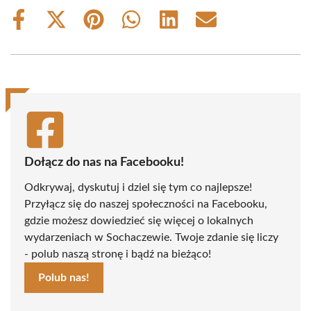
Share
Share
Share
Share
Share
Share
on
on
on
on
on
on
Facebook
X
Pinterest
WhatsApp
LinkedIn
Email
(Twitter)
Dołącz do nas na Facebooku!
Odkrywaj, dyskutuj i dziel się tym co najlepsze!
Przyłącz się do naszej społeczności na Facebooku,
gdzie możesz dowiedzieć się więcej o lokalnych
wydarzeniach w Sochaczewie. Twoje zdanie się liczy
- polub naszą stronę i bądź na bieżąco!
Polub nas!