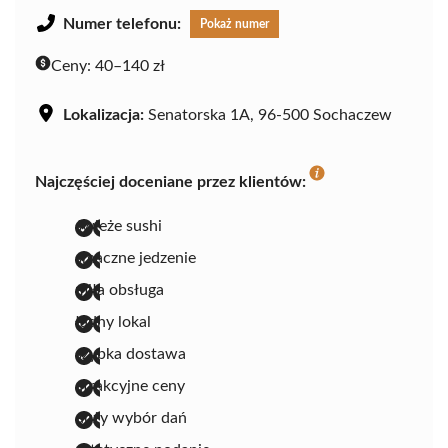
Numer telefonu:
Pokaż numer
Ceny:
40–140 zł
Lokalizacja:
Senatorska 1A, 96-500 Sochaczew
Najczęściej doceniane przez klientów:
świeże sushi
smaczne jedzenie
miła obsługa
ładny lokal
szybka dostawa
atrakcyjne ceny
duży wybór dań