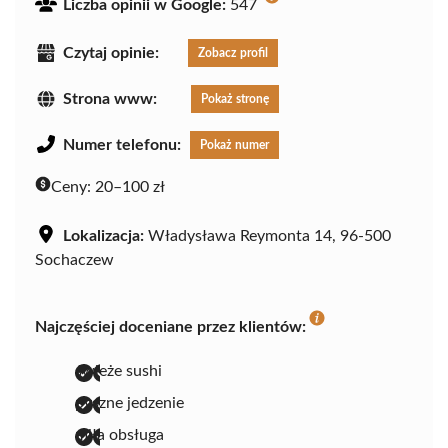
Liczba opinii w Google:
547
Czytaj opinie:
Zobacz profil
Strona www:
Pokaż stronę
Numer telefonu:
Pokaż numer
Ceny:
20–100 zł
Lokalizacja:
Władysława Reymonta 14, 96-500
Sochaczew
Najczęściej doceniane przez klientów:
świeże sushi
pyszne jedzenie
miła obsługa