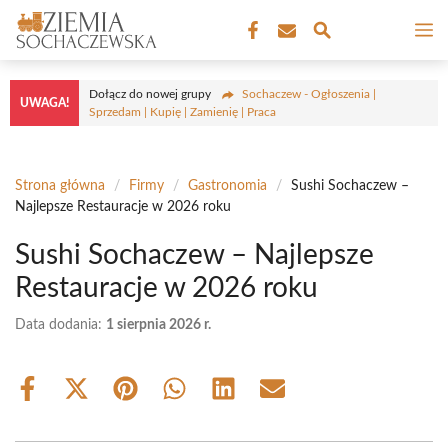
Przejdź
M
do
treści
Dołącz do nowej grupy
Sochaczew - Ogłoszenia |
UWAGA!
Sprzedam | Kupię | Zamienię | Praca
Strona główna
/
Firmy
/
Gastronomia
/
Sushi Sochaczew –
Najlepsze Restauracje w 2026 roku
Sushi Sochaczew – Najlepsze
Restauracje w 2026 roku
Data dodania:
1 sierpnia 2026 r.
Share
Share
Share
Share
Share
Share
on
on
on
on
on
on
Facebook
X
Pinterest
WhatsApp
LinkedIn
Email
(Twitter)