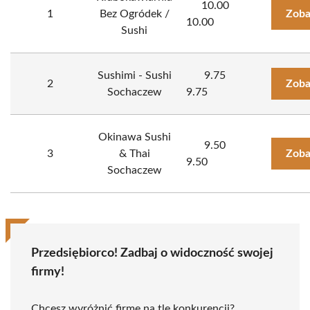
10.00
1
Bez Ogródek /
Zoba
10.00
Sushi
Sushimi - Sushi
9.75
2
Zoba
Sochaczew
9.75
Okinawa Sushi
9.50
3
& Thai
Zoba
9.50
Sochaczew
Przedsiębiorco! Zadbaj o widoczność swojej
firmy!
Chcesz wyróżnić firmę na tle konkurencji?