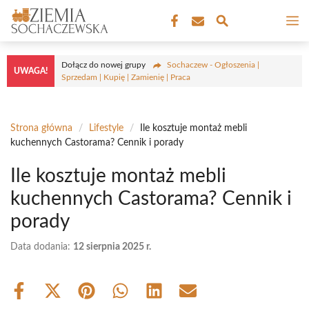
Przejdź
M
do
treści
Dołącz do nowej grupy
Sochaczew - Ogłoszenia |
UWAGA!
Sprzedam | Kupię | Zamienię | Praca
Strona główna
/
Lifestyle
/
Ile kosztuje montaż mebli
kuchennych Castorama? Cennik i porady
Ile kosztuje montaż mebli
kuchennych Castorama? Cennik i
porady
Data dodania:
12 sierpnia 2025 r.
Share
Share
Share
Share
Share
Share
on
on
on
on
on
on