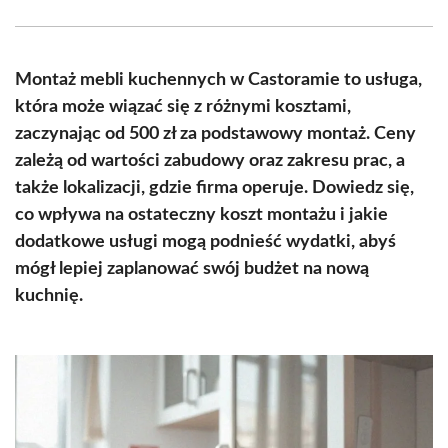
Facebook
X
Pinterest
WhatsApp
LinkedIn
Email
(Twitter)
Montaż mebli kuchennych w Castoramie to usługa,
która może wiązać się z różnymi kosztami,
zaczynając od 500 zł za podstawowy montaż. Ceny
zależą od wartości zabudowy oraz zakresu prac, a
także lokalizacji, gdzie firma operuje. Dowiedz się,
co wpływa na ostateczny koszt montażu i jakie
dodatkowe usługi mogą podnieść wydatki, abyś
mógł lepiej zaplanować swój budżet na nową
kuchnię.