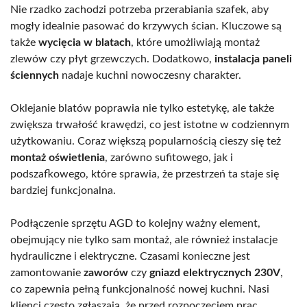
Nie rzadko zachodzi potrzeba przerabiania szafek, aby
mogły idealnie pasować do krzywych ścian. Kluczowe są
także
wycięcia w blatach
, które umożliwiają montaż
zlewów czy płyt grzewczych. Dodatkowo,
instalacja paneli
ściennych
nadaje kuchni nowoczesny charakter.
Oklejanie blatów poprawia nie tylko estetykę, ale także
zwiększa trwałość krawędzi, co jest istotne w codziennym
użytkowaniu. Coraz większą popularnością cieszy się też
montaż oświetlenia
, zarówno sufitowego, jak i
podszafkowego, które sprawia, że przestrzeń ta staje się
bardziej funkcjonalna.
Podłączenie sprzętu AGD to kolejny ważny element,
obejmujący nie tylko sam montaż, ale również instalacje
hydrauliczne i elektryczne. Czasami konieczne jest
zamontowanie
zaworów
czy
gniazd elektrycznych 230V
,
co zapewnia pełną funkcjonalność nowej kuchni. Nasi
klienci często zgłaszają, że przed rozpoczęciem prac