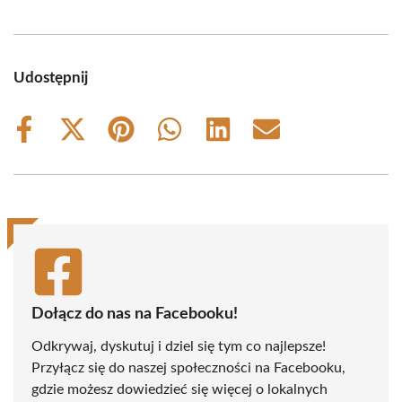
Udostępnij
Share
Share
Share
Share
Share
Share
on
on
on
on
on
on
Facebook
X
Pinterest
WhatsApp
LinkedIn
Email
(Twitter)
Dołącz do nas na Facebooku!
Odkrywaj, dyskutuj i dziel się tym co najlepsze!
Przyłącz się do naszej społeczności na Facebooku,
gdzie możesz dowiedzieć się więcej o lokalnych