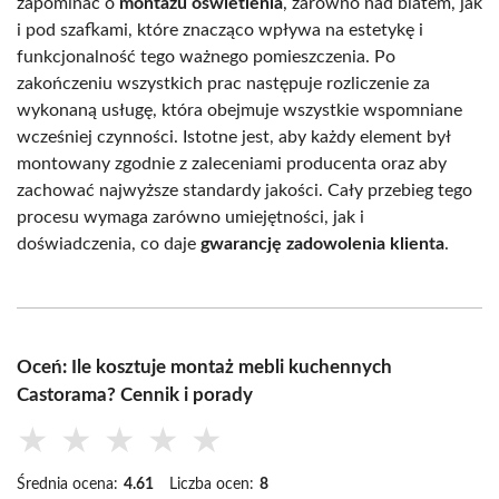
zapominać o
montażu oświetlenia
, zarówno nad blatem, jak
i pod szafkami, które znacząco wpływa na estetykę i
funkcjonalność tego ważnego pomieszczenia. Po
zakończeniu wszystkich prac następuje rozliczenie za
wykonaną usługę, która obejmuje wszystkie wspomniane
wcześniej czynności. Istotne jest, aby każdy element był
montowany zgodnie z zaleceniami producenta oraz aby
zachować najwyższe standardy jakości. Cały przebieg tego
procesu wymaga zarówno umiejętności, jak i
doświadczenia, co daje
gwarancję zadowolenia klienta
.
Oceń: Ile kosztuje montaż mebli kuchennych
Castorama? Cennik i porady
★
★
★
★
★
Średnia ocena:
4.61
Liczba ocen:
8