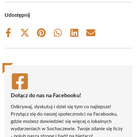
Udostępnij
Share
Share
Share
Share
Share
Share
on
on
on
on
on
on
Facebook
X
Pinterest
WhatsApp
LinkedIn
Email
(Twitter)
Dołącz do nas na Facebooku!
Odkrywaj, dyskutuj i dziel się tym co najlepsze!
Przyłącz się do naszej społeczności na Facebooku,
gdzie możesz dowiedzieć się więcej o lokalnych
wydarzeniach w Sochaczewie. Twoje zdanie się liczy
- polub naszą stronę i bądź na bieżąco!