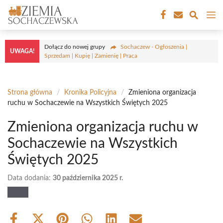
Przejdź
M
do
treści
Dołącz do nowej grupy
Sochaczew - Ogłoszenia |
UWAGA!
Sprzedam | Kupię | Zamienię | Praca
Strona główna
/
Kronika Policyjna
/
Zmieniona organizacja
ruchu w Sochaczewie na Wszystkich Świętych 2025
Zmieniona organizacja ruchu w
Sochaczewie na Wszystkich
Świętych 2025
Data dodania:
30 października 2025 r.
Share
Share
Share
Share
Share
Share