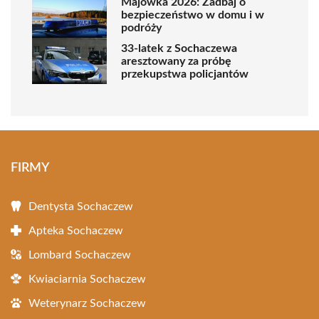
Majówka 2026: Zadbaj o
bezpieczeństwo w domu i w
podróży
33-latek z Sochaczewa
aresztowany za próbę
przekupstwa policjantów
FIRMY
Dentysta Sochaczew
Apteka Sochaczew
Lombard Sochaczew
Kwiaciarnia Sochaczew
Weterynarz Sochaczew