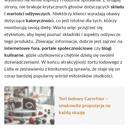
wyborem na letnie imprezy i rodzinne spotkania. Z drugiej
strony, nie brakuje krytycznych głosów dotyczących
składu
i wartości odżywczych
. Niektórzy klienci wyrażają obawy
dotyczące
kaloryczności
, co jest istotne dla tych, którzy
monitorują swoją dietę. Warto więc przyjrzeć się
etykietom, aby lepiej poznać składniki i aspekty odżywcze
tego produktu. Zbierając informacje, dobrze jest zajrzeć na
internetowe fora
,
portale społecznościowe
czy
blogi
kulinarne
, gdzie użytkownicy chętnie dzielą się swoimi
doświadczeniami. W końcu atrakcyjność tortu lodowego z
Lidla w zestawieniu z konkurencją sprawia, że staje się on
coraz bardziej popularny wśród miłośników słodkości.
Tort lodowy Carrefour –
smakowita propozycja na
każdą okazję