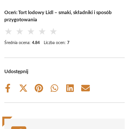
Oceń: Tort lodowy Lidl – smaki, składniki i sposób
przygotowania
★
★
★
★
★
Średnia ocena:
4.84
Liczba ocen:
7
Udostępnij
Share
Share
Share
Share
Share
Share
on
on
on
on
on
on
Facebook
X
Pinterest
WhatsApp
LinkedIn
Email
(Twitter)