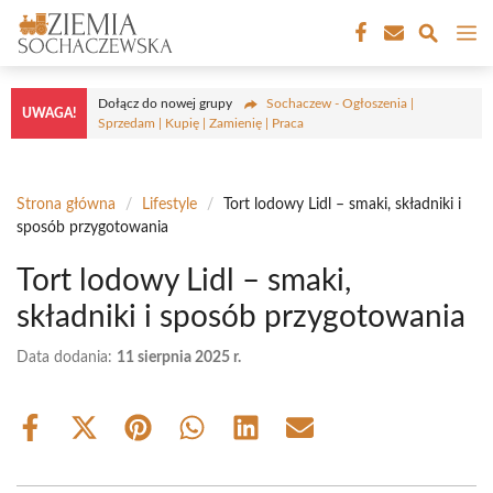
Przejdź
M
do
treści
Dołącz do nowej grupy
Sochaczew - Ogłoszenia |
UWAGA!
Sprzedam | Kupię | Zamienię | Praca
Strona główna
/
Lifestyle
/
Tort lodowy Lidl – smaki, składniki i
sposób przygotowania
Tort lodowy Lidl – smaki,
składniki i sposób przygotowania
Data dodania:
11 sierpnia 2025 r.
Share
Share
Share
Share
Share
Share
on
on
on
on
on
on
Facebook
X
Pinterest
WhatsApp
LinkedIn
Email
(Twitter)