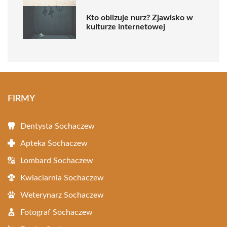
Kto oblizuje nurz? Zjawisko w
kulturze internetowej
FIRMY
Dentysta Sochaczew
Apteka Sochaczew
Lombard Sochaczew
Kwiaciarnia Sochaczew
Weterynarz Sochaczew
Fotograf Sochaczew