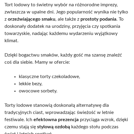
Tort lodowy to świetny wybór na różnorodne imprezy,
zwłaszcza w upalne dni. Jego popularność wynika nie tylko
z
orzeźwiającego smaku
, ale także z
prostoty podania
. To
doskonały dodatek na urodziny, przyjęcia czy spotkania
towarzyskie, nadając każdemu wydarzeniu wyjątkowy
klimat.
Dzięki bogactwu smaków, każdy gość ma szansę znaleźć
coś dla siebie. Mamy w ofercie:
klasyczne torty czekoladowe,
lekkie bezy,
owocowe sorbety.
Torty lodowe stanowią doskonałą alternatywę dla
tradycyjnych ciast, wprowadzając świeżość w letnie
festiwale. Ich
efektowna prezencja
przyciąga wzrok, dzięki
czemu stają się
stylową ozdobą
każdego stołu podczas
świąt i letnich spotkań.