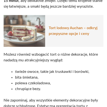
15 minut
, aby delikatnie zmiękł. Dzięki temu krojenie stanie
się łatwiejsze, a smaki będą jeszcze bardziej wyraziste.
Tort lodowy Auchan – odkryj
przepyszne opcje i ceny
Możesz również wzbogacić tort o różne dekoracje, które
nadadzą mu atrakcyjniejszy wygląd:
świeże owoce, takie jak truskawki i borówki,
bita śmietana,
polewa czekoladowa,
chrupiące bezy.
Nie zapominaj, aby wszystkie elementy dekoracyjne były
dobrze schłodzone. Estetyczna prezentacja tortu z