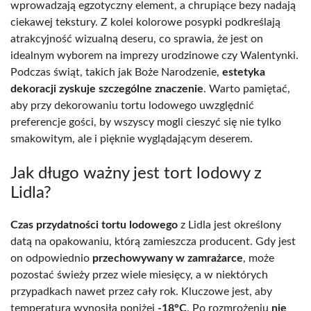
wprowadzają egzotyczny element, a chrupiące bezy nadają
ciekawej tekstury. Z kolei kolorowe posypki podkreślają
atrakcyjność wizualną deseru, co sprawia, że jest on
idealnym wyborem na imprezy urodzinowe czy Walentynki.
Podczas świąt, takich jak Boże Narodzenie,
estetyka
dekoracji zyskuje szczególne znaczenie
. Warto pamiętać,
aby przy dekorowaniu tortu lodowego uwzględnić
preferencje gości, by wszyscy mogli cieszyć się nie tylko
smakowitym, ale i pięknie wyglądającym deserem.
Jak długo ważny jest tort lodowy z
Lidla?
Czas przydatności tortu lodowego
z Lidla jest określony
datą na opakowaniu, którą zamieszcza producent. Gdy jest
on odpowiednio
przechowywany w zamrażarce
, może
pozostać świeży przez wiele miesięcy, a w niektórych
przypadkach nawet przez cały rok. Kluczowe jest, aby
temperatura wynosiła poniżej
-18°C
. Po rozmrożeniu
nie