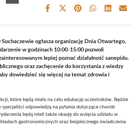
Share
Share
Share
Share
Share
Share
on
on
on
on
on
on
Facebook
X
Pinterest
WhatsApp
LinkedIn
Email
(Twitter)
 Sochaczewie ogłasza organizację Dnia Otwartego,
ydarzenie w godzinach 10:00-15:00 pozwoli
ainteresowanym lepiej poznać działalność sanepidu.
blicznego oraz zachęcenie do korzystania z wiedzy
 aby dowiedzieć się więcej na temat zdrowia i
cji, które będą miały na celu edukację uczestników. Będzie
e specjaliści odpowiedzą na pytania dotyczące chorób
arzenia będą mieli także okazję do wzięcia udziału w
zakładach gastronomicznych oraz bezpiecznego świadczenia