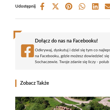
Udostępnij
Share
Share
Share
Share
Share
on
on
on
on
on
Facebook
X
Pinterest
WhatsApp
LinkedIn
(Twitter)
Dołącz do nas na Facebooku!
Odkrywaj, dyskutuj i dziel się tym co najlep
na Facebooku, gdzie możesz dowiedzieć się
Sochaczewie. Twoje zdanie się liczy - polub 
Zobacz Także