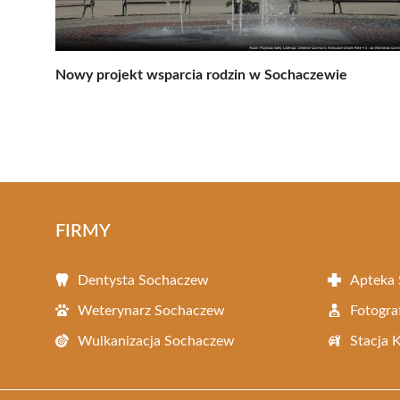
Nowy projekt wsparcia rodzin w Sochaczewie
FIRMY
Dentysta Sochaczew
Apteka
Weterynarz Sochaczew
Fotogra
Wulkanizacja Sochaczew
Stacja 