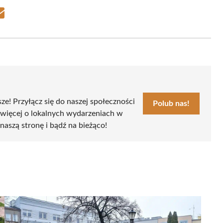
Share
on
Email
sze! Przyłącz się do naszej społeczności
Polub nas!
 więcej o lokalnych wydarzeniach w
naszą stronę i bądź na bieżąco!