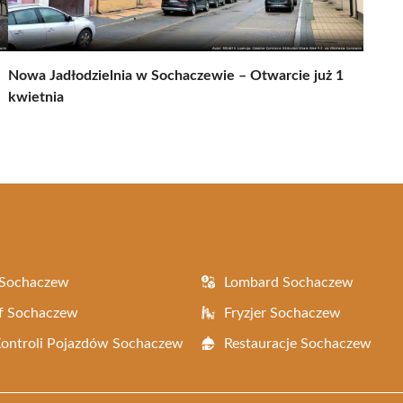
Nowa Jadłodzielnia w Sochaczewie – Otwarcie już 1
kwietnia
 Sochaczew
Lombard Sochaczew
f Sochaczew
Fryzjer Sochaczew
Kontroli Pojazdów Sochaczew
Restauracje Sochaczew