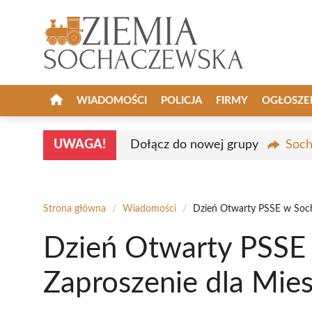
Przejdź
do
treści
WIADOMOŚCI
POLICJA
FIRMY
OGŁOSZE
UWAGA!
Dołącz do nowej grupy
Soch
Strona główna
/
Wiadomości
/
Dzień Otwarty PSSE w Soch
Dzień Otwarty PSSE
Zaproszenie dla Mi