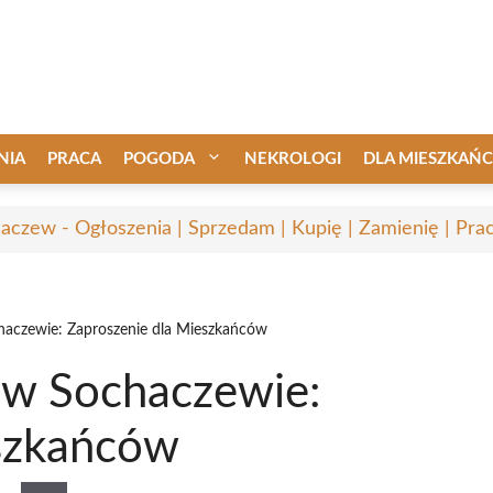
NIA
PRACA
POGODA
NEKROLOGI
DLA MIESZKAŃ
aczew - Ogłoszenia | Sprzedam | Kupię | Zamienię | Pra
aczewie: Zaproszenie dla Mieszkańców
 w Sochaczewie:
eszkańców