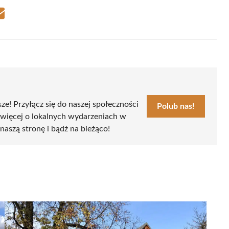
Share
on
Email
sze! Przyłącz się do naszej społeczności
Polub nas!
 więcej o lokalnych wydarzeniach w
naszą stronę i bądź na bieżąco!