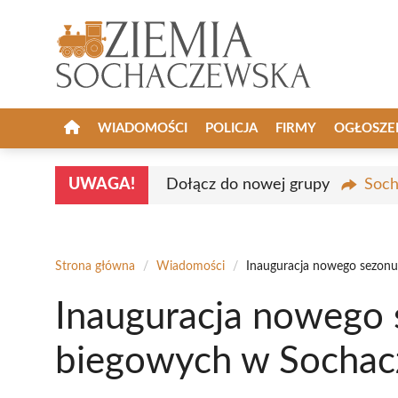
Przejdź
do
treści
WIADOMOŚCI
POLICJA
FIRMY
OGŁOSZE
UWAGA!
Dołącz do nowej grupy
Soch
Strona główna
/
Wiadomości
/
Inauguracja nowego sezon
Inauguracja nowego
biegowych w Sochac