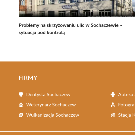
Problemy na skrzyżowaniu ulic w Sochaczewie –
sytuacja pod kontrolą
FIRMY
Dentysta Sochaczew
Apteka
Weterynarz Sochaczew
Fotogra
Wulkanizacja Sochaczew
Stacja 