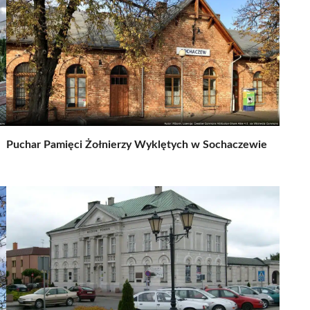
Puchar Pamięci Żołnierzy Wyklętych w Sochaczewie