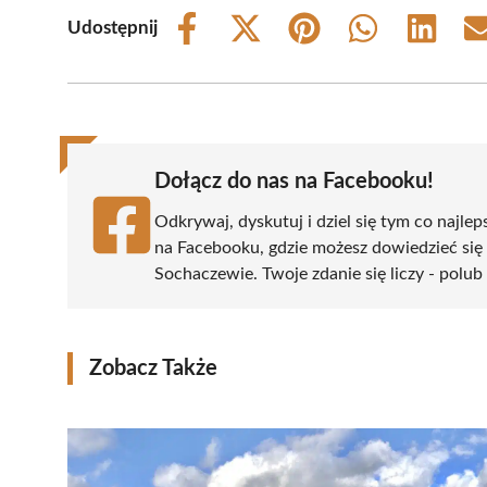
Udostępnij
Share
Share
Share
Share
Share
on
on
on
on
on
Facebook
X
Pinterest
WhatsApp
LinkedIn
(Twitter)
Dołącz do nas na Facebooku!
Odkrywaj, dyskutuj i dziel się tym co najlep
na Facebooku, gdzie możesz dowiedzieć się
Sochaczewie. Twoje zdanie się liczy - polub 
Zobacz Także