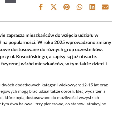
Share
Share
Share
Share
Share
Share
on
on
on
on
on
on
Facebook
X
Pinterest
WhatsApp
LinkedIn
Email
(Twitter)
wie zaprasza mieszkańców do wzięcia udziału w
ł na popularności. W roku 2025 wprowadzono zmiany
ekowe dostosowane do różnych grup uczestników.
rzy ul. Kusocińskiego, a zapisy są już otwarte.
izycznej wśród mieszkańców, w tym także dzieci i
dwóch dodatkowych kategorii wiekowych: 12-15 lat oraz
iegowych mogą brać udział także dorośli. Ideą wydarzenia
ód, które będą dostosowane do możliwości wszystkich
 tym dwa halowe i trzy plenerowe, co stanowi atrakcyjne