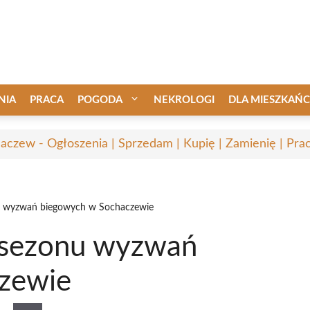
NIA
PRACA
POGODA
NEKROLOGI
DLA MIESZKAŃ
aczew - Ogłoszenia | Sprzedam | Kupię | Zamienię | Pra
u wyzwań biegowych w Sochaczewie
 sezonu wyzwań
zewie