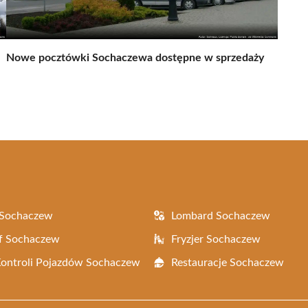
Nowe pocztówki Sochaczewa dostępne w sprzedaży
 Sochaczew
Lombard Sochaczew
f Sochaczew
Fryzjer Sochaczew
Kontroli Pojazdów Sochaczew
Restauracje Sochaczew