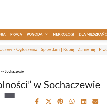
NIA
PRACA
POGODA
NEKROLOGI
DLA MIESZKAŃ
aczew - Ogłoszenia | Sprzedam | Kupię | Zamienię | Pra
i” w Sochaczewie
olności” w Sochaczewie
Share
Share
Share
Share
Share
Share
on
on
on
on
on
on