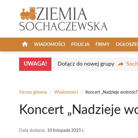
Przejdź
do
treści
WIADOMOŚCI
POLICJA
FIRMY
OGŁOSZE
UWAGA!
Dołącz do nowej grupy
Soch
Strona główna
/
Wiadomości
/
Koncert „Nadzieje wolnośc
Koncert „Nadzieje w
Data dodania:
10 listopada 2025 r.