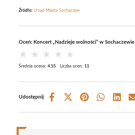
Źródło:
Urząd Miasta Sochaczew
Oceń: Koncert „Nadzieje wolności” w Sochaczewie
★
★
★
★
★
Średnia ocena:
4.55
Liczba ocen:
11
Udostępnij
Share
Share
Share
Share
Share
on
on
on
on
on
Facebook
X
Pinterest
WhatsApp
LinkedIn
(Twitter)