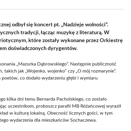
Facebook
X
Pinterest
WhatsApp
LinkedIn
Email
(Twitter)
nej odbył się koncert pt. „Nadzieje wolności”.
cznych tradycji, łącząc muzykę z literaturą. W
triotycznym, które zostały wykonane przez Orkiestrę
twem doświadczonych dyrygentów.
konania „Mazurka Dąbrowskiego”. Następnie publiczność
, takich jak „Wojenko, wojenko” czy „O mój rozmarynie”.
h poetów, co dodało wydarzeniu głębi i wymiaru
o kilka dni temu Bernarda Pacholskiego, co zostało
ując uczestnikom, proboszcz parafii MB Różańcowej wyraził
ład w kulturę lokalną. Obecność licznych gości, w tym
u tego wydarzenia dla mieszkańców Sochaczewa.