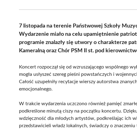
7 listopada na terenie Państwowej Szkoły Muzycz
Wydarzenie miało na celu upamiętnienie patrioty
programie znalazły się utwory o charakterze pa
Kameralną oraz Chór PSM II st. pod kierownic
Koncert rozpoczął się od wzruszającego wspólnego wy
mogła usłyszeć szereg pieśni powstańczych i wojennych
Całość uzupełniły recytacje wierszy autorstwa znanyc
emocjonalnego.
W trakcie wydarzenia uczczono również pamięć zmarłeg
podkreślone minutą ciszy na początku koncertu. Dzięk
wdzięczność dla młodych artystów, podkreślając ich wk
przedstawicieli władz lokalnych, świadczy o znaczeni