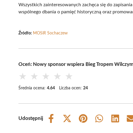
Wszystkich zainteresowanych zachęca się do zapisania 
wspólnego dbania o pamięć historyczną oraz promowan
Źródło:
MOSiR Sochaczew
Oceń: Nowy sponsor wspiera Bieg Tropem Wilczy
★
★
★
★
★
Średnia ocena:
4.64
Liczba ocen:
24
Udostępnij
Share
Share
Share
Share
Share
on
on
on
on
on
Facebook
X
Pinterest
WhatsApp
LinkedIn