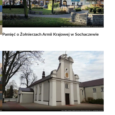
Pamięć o Żołnierzach Armii Krajowej w Sochaczewie