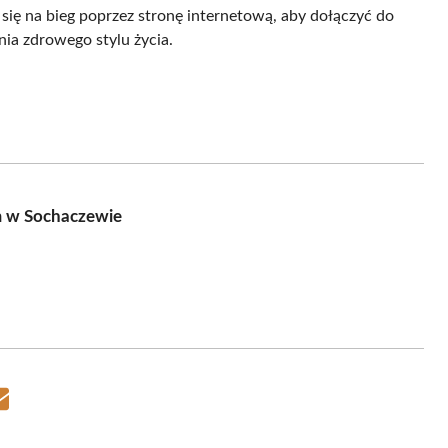
się na bieg poprzez stronę internetową, aby dołączyć do
ia zdrowego stylu życia.
m w Sochaczewie
Share
on
Email