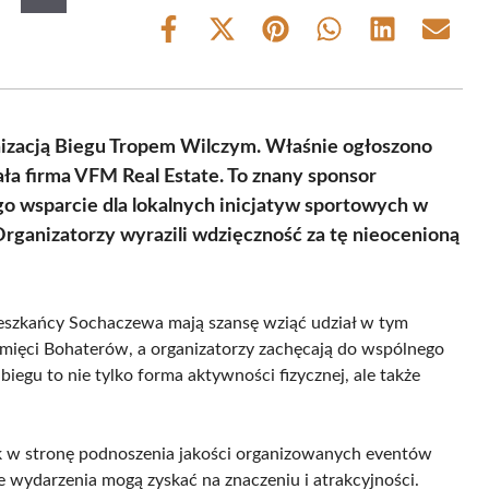
Share
Share
Share
Share
Share
Share
on
on
on
on
on
on
Facebook
X
Pinterest
WhatsApp
LinkedIn
Email
(Twitter)
izacją Biegu Tropem Wilczym. Właśnie ogłoszono
ła firma VFM Real Estate. To znany sponsor
go wsparcie dla lokalnych inicjatyw sportowych w
Organizatorzy wyrazili wdzięczność za tę nieocenioną
ieszkańcy Sochaczewa mają szansę wziąć udział w tym
mięci Bohaterów, a organizatorzy zachęcają do wspólnego
egu to nie tylko forma aktywności fizycznej, ale także
ok w stronę podnoszenia jakości organizowanych eventów
e wydarzenia mogą zyskać na znaczeniu i atrakcyjności.