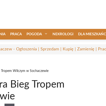
NIA
PRACA
POGODA
NEKROLOGI
DLA MIESZKAŃ
aczew - Ogłoszenia | Sprzedam | Kupię | Zamienię | Pra
g Tropem Wilczym w Sochaczewie
ra Bieg Tropem
wie