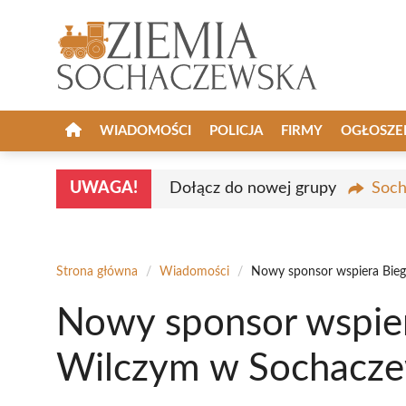
Przejdź
do
treści
WIADOMOŚCI
POLICJA
FIRMY
OGŁOSZE
UWAGA!
Dołącz do nowej grupy
Soch
Strona główna
/
Wiadomości
/
Nowy sponsor wspiera Bie
Nowy sponsor wspie
Wilczym w Sochacze