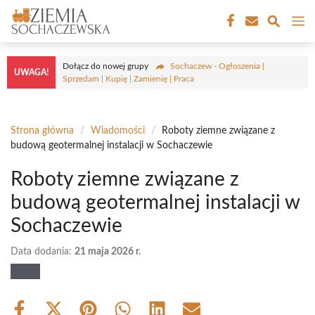
Przejdź
M
do
treści
Dołącz do nowej grupy
Sochaczew - Ogłoszenia |
UWAGA!
Sprzedam | Kupię | Zamienię | Praca
Strona główna
/
Wiadomości
/
Roboty ziemne związane z
budową geotermalnej instalacji w Sochaczewie
Roboty ziemne związane z
budową geotermalnej instalacji w
Sochaczewie
Data dodania:
21 maja 2026 r.
Share
Share
Share
Share
Share
Share