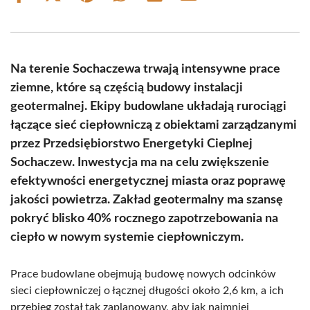
on
on
on
on
on
on
Facebook
X
Pinterest
WhatsApp
LinkedIn
Email
(Twitter)
Na terenie Sochaczewa trwają intensywne prace
ziemne, które są częścią budowy instalacji
geotermalnej. Ekipy budowlane układają rurociągi
łączące sieć ciepłowniczą z obiektami zarządzanymi
przez Przedsiębiorstwo Energetyki Cieplnej
Sochaczew. Inwestycja ma na celu zwiększenie
efektywności energetycznej miasta oraz poprawę
jakości powietrza. Zakład geotermalny ma szansę
pokryć blisko 40% rocznego zapotrzebowania na
ciepło w nowym systemie ciepłowniczym.
Prace budowlane obejmują budowę nowych odcinków
sieci ciepłowniczej o łącznej długości około 2,6 km, a ich
przebieg został tak zaplanowany, aby jak najmniej