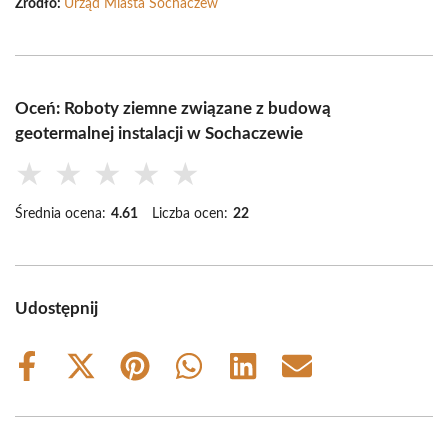
Źródło:
Urząd Miasta Sochaczew
Oceń: Roboty ziemne związane z budową
geotermalnej instalacji w Sochaczewie
★
★
★
★
★
Średnia ocena:
4.61
Liczba ocen:
22
Udostępnij
Share
Share
Share
Share
Share
Share
on
on
on
on
on
on
Facebook
X
Pinterest
WhatsApp
LinkedIn
Email
(Twitter)