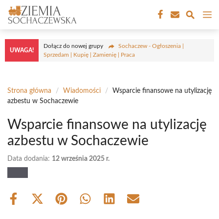
Przejdź
M
do
treści
Dołącz do nowej grupy
Sochaczew - Ogłoszenia |
UWAGA!
Sprzedam | Kupię | Zamienię | Praca
Strona główna
/
Wiadomości
/
Wsparcie finansowe na utylizację
azbestu w Sochaczewie
Wsparcie finansowe na utylizację
azbestu w Sochaczewie
Data dodania:
12 września 2025 r.
Share
Share
Share
Share
Share
Share
on
on
on
on
on
on
Facebook
X
Pinterest
WhatsApp
LinkedIn
Email