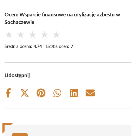
Oceń: Wsparcie finansowe na utylizację azbestu w
Sochaczewie
★
★
★
★
★
Średnia ocena:
4.74
Liczba ocen:
7
Udostępnij
Share
Share
Share
Share
Share
Share
on
on
on
on
on
on
Facebook
X
Pinterest
WhatsApp
LinkedIn
Email
(Twitter)