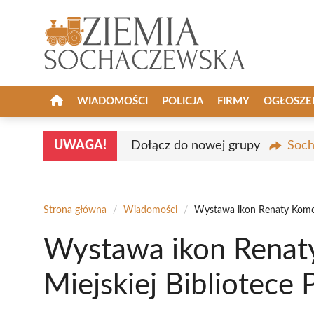
Przejdź
do
treści
WIADOMOŚCI
POLICJA
FIRMY
OGŁOSZE
UWAGA!
Dołącz do nowej grupy
Soch
Strona główna
/
Wiadomości
/
Wystawa ikon Renaty Komoro
Wystawa ikon Renat
Miejskiej Bibliotece 