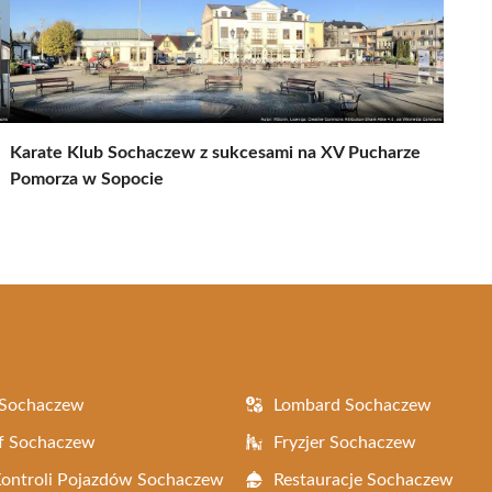
Karate Klub Sochaczew z sukcesami na XV Pucharze
Pomorza w Sopocie
 Sochaczew
Lombard Sochaczew
f Sochaczew
Fryzjer Sochaczew
Kontroli Pojazdów Sochaczew
Restauracje Sochaczew