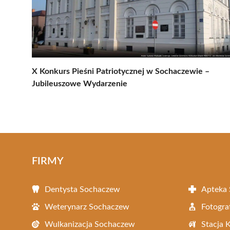
X Konkurs Pieśni Patriotycznej w Sochaczewie –
Jubileuszowe Wydarzenie
FIRMY
Dentysta Sochaczew
Apteka
Weterynarz Sochaczew
Fotogra
Wulkanizacja Sochaczew
Stacja 