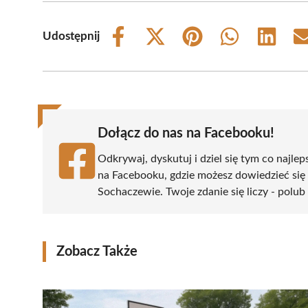
Udostępnij
Share
Share
Share
Share
Share
on
on
on
on
on
Facebook
X
Pinterest
WhatsApp
LinkedIn
(Twitter)
Dołącz do nas na Facebooku!
Odkrywaj, dyskutuj i dziel się tym co najlep
na Facebooku, gdzie możesz dowiedzieć się
Sochaczewie. Twoje zdanie się liczy - polub 
Zobacz Także