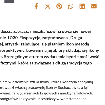
Share
Share
Share
Share
Share
Share
on
on
on
on
on
on
Facebook
X
Pinterest
WhatsApp
LinkedIn
Email
(Twitter)
radością zaprasza mieszkańców na otwarcie nowej
inie 17:30. Ekspozycja, zatytułowana „Druga
j, artystki zajmującej się pisaniem ikon metodą
rospektywny, bowiem na jej zbiory składają się ikony
lat. Szczególnym atutem wydarzenia będzie możliwość
ficznymi, które są związane z długą tradycją tego
em w dziedzinie sztuki ikony, która ukończyła specjalną
 prowadzi własną pracownię ikon w Sochaczewie, a jej
e również na wydarzeniach krajowych i międzynarodowych.
onografów i aktywnie uczestniczy w warsztatach, co