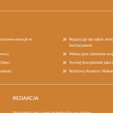
sportowe emocje w
Rozpoczął się nabór wni
Sochaczewie
erwcu
Wakacyjne szkolenia w
Dzieci
Turniej Koszykówki jak
ołania
Rodzinny Konkurs Wakac
REDAKCJA
Skontaktuj się z nami przechodząc na stronę