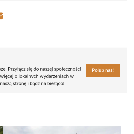
Share
on
Email
sze! Przyłącz się do naszej społeczności
Polub nas!
 więcej o lokalnych wydarzeniach w
naszą stronę i bądź na bieżąco!