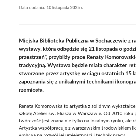
Data dodania:
10 listopada 2025 r.
Miejska Biblioteka Publiczna w Sochaczewie z 
wystawy, która odbędzie się 21 listopada o godz
przestrzeń”, przybliży prace Renaty Komorowskie
tradycyjną. Wystawa będzie miała charakter ret
stworzone przez artystkę w ciągu ostatnich 15 
zapoznania się z unikalnymi technikami ikonogra
rzemiosła.
Renata Komorowska to artystka z solidnym wykształceni
szkołę Atelier św. Eliasza w Warszawie. Od 2010 roku
twórczość jest znana nie tylko na lokalnym rynku, al
Artystka współpracuje z warszawskim środowiskiem ik
wpływa na rozwój jej umiejętności i technik pracy.