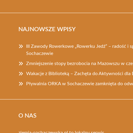
NAJNOWSZE WPISY
III Zawody Rowerkowe „Rowerku Jedź” – radość i 
Sochaczewie
Zmniejszenie stopy bezrobocia na Mazowszu w cz
Wakacje z Biblioteką – Zachęta do Aktywności dla 
Pływalnia ORKA w Sochaczewie zamknięta do odw
O NAS
ziemia-sochaczewska.pl to lokalny serwis