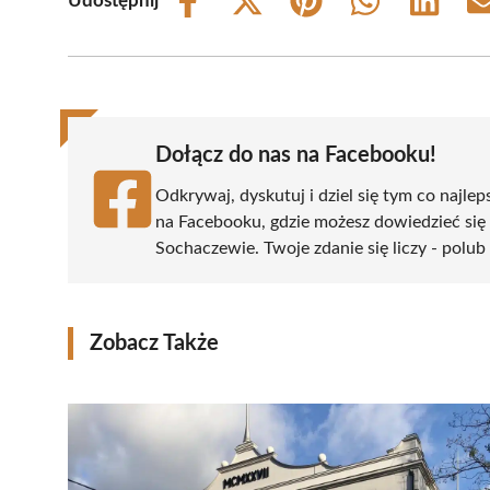
Udostępnij
Share
Share
Share
Share
Share
on
on
on
on
on
Facebook
X
Pinterest
WhatsApp
LinkedIn
(Twitter)
Dołącz do nas na Facebooku!
Odkrywaj, dyskutuj i dziel się tym co najlep
na Facebooku, gdzie możesz dowiedzieć się
Sochaczewie. Twoje zdanie się liczy - polub 
Zobacz Także