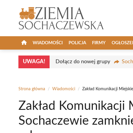
Przejdź
do
treści
WIADOMOŚCI
POLICJA
FIRMY
OGŁOSZE
UWAGA!
Dołącz do nowej grupy
Soch
Strona główna
/
Wiadomości
/
Zakład Komunikacji Miejski
Zakład Komunikacji M
Sochaczewie zamknię