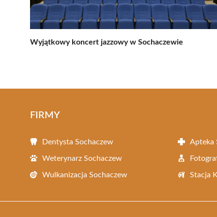
Wyjątkowy koncert jazzowy w Sochaczewie
FIRMY
Dentysta Sochaczew
Apteka
Weterynarz Sochaczew
Fotogra
Wulkanizacja Sochaczew
Stacja 