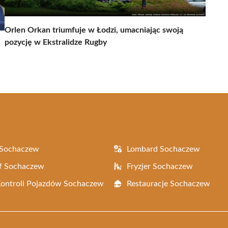
Orlen Orkan triumfuje w Łodzi, umacniając swoją
pozycję w Ekstralidze Rugby
 Sochaczew
Lombard Sochaczew
f Sochaczew
Fryzjer Sochaczew
Kontroli Pojazdów Sochaczew
Restauracje Sochaczew