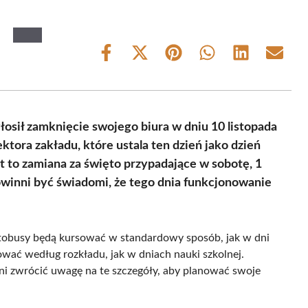
Share
Share
Share
Share
Share
Share
on
on
on
on
on
on
Facebook
X
Pinterest
WhatsApp
LinkedIn
Email
(Twitter)
osił zamknięcie swojego biura w dniu 10 listopada
ktora zakładu, które ustala ten dzień jako dzień
t to zamiana za święto przypadające w sobotę, 1
winni być świadomi, że tego dnia funkcjonowanie
obusy będą kursować w standardowy sposób, jak w dni
sować według rozkładu, jak w dniach nauki szkolnej.
nni zwrócić uwagę na te szczegóły, aby planować swoje