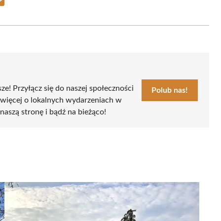
Share
on
Email
sze! Przyłącz się do naszej społeczności
Polub nas!
 więcej o lokalnych wydarzeniach w
naszą stronę i bądź na bieżąco!