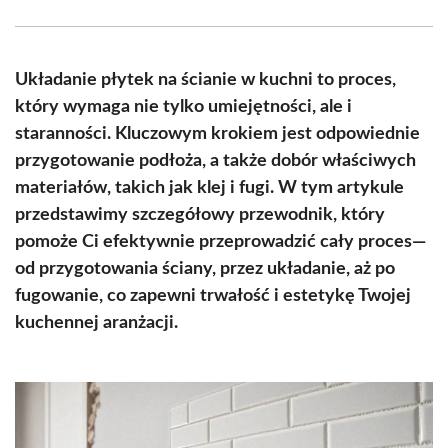
Facebook
X
Pinterest
WhatsApp
LinkedIn
Email
(Twitter)
Układanie płytek na ścianie w kuchni to proces,
który wymaga nie tylko umiejętności, ale i
staranności. Kluczowym krokiem jest odpowiednie
przygotowanie podłoża, a także dobór właściwych
materiałów, takich jak klej i fugi. W tym artykule
przedstawimy szczegółowy przewodnik, który
pomoże Ci efektywnie przeprowadzić cały proces—
od przygotowania ściany, przez układanie, aż po
fugowanie, co zapewni trwałość i estetykę Twojej
kuchennej aranżacji.