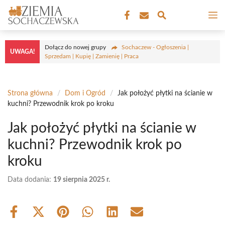
Przejdź
M
do
treści
Dołącz do nowej grupy
Sochaczew - Ogłoszenia |
UWAGA!
Sprzedam | Kupię | Zamienię | Praca
Strona główna
/
Dom i Ogród
/
Jak położyć płytki na ścianie w
kuchni? Przewodnik krok po kroku
Jak położyć płytki na ścianie w
kuchni? Przewodnik krok po
kroku
Data dodania:
19 sierpnia 2025 r.
Share
Share
Share
Share
Share
Share
on
on
on
on
on
on