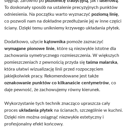
sięgnąć zarówno po
poziomicę tradycyjną
, jak i
laserową
.
To doskonały sposób na ustalenie precyzyjnych punktów
odniesienia. Na początku warto wyznaczyć
poziomą linię
,
co pozwoli nam na dokładne przedłużanie jej w inne części
ściany. Dzięki temu unikniemy krzywego układania płytek.
Dodatkowo, użycie
kątownika
pomoże zaznaczyć
wymagane pionowe linie
, które są niezwykle istotne dla
zachowania symetrycznego rozmieszczenia. W większych
pomieszczeniach z pewnością przyda się
taśma malarska
,
która ułatwi wizualizację linii przed rozpoczęciem
jakiejkolwiek pracy. Rekomendowane jest także
oznakowanie punktów co kilkanaście centymetrów
, co
daje pewność, że zachowujemy równy kierunek.
Wykorzystanie tych technik znacząco upraszcza cały
proces
układania płytek
na ścianach, szczególnie w kuchni.
Dzięki nim można osiągnąć niezwykle estetyczny i
profesjonalny efekt końcowy.