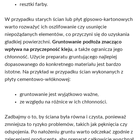
resztki farby.
W przypadku starych ścian lub płyt gipsowo-kartonowych
warto rozważyć ich oszlifowanie czy usunięcie
niepożądanych elementów, co przyczyni się do uzyskania
gładkiej powierzchni.
Gruntowanie podłoża znacząco
wpływa na przyczepność kleju
, a także ogranicza jego
chłonność. Użycie preparatu gruntującego najlepiej
dopasowanego do konkretnego materiału jest bardzo
istotne. Na przykład w przypadku ścian wykonanych z
płyty cementowo-włóknowej:
gruntowanie jest wyjątkowo ważne,
ze względu na różnice w ich chłonności.
Zadbajmy o to, by ściana była równa i czysta, ponieważ
zmniejsza to ryzyko problemów, takich jak pęknięcia czy
odspojenia. Po nałożeniu gruntu warto odczekać zgodnie z
zaleceniami producenta, aby preparat całkowicie wyschnął.