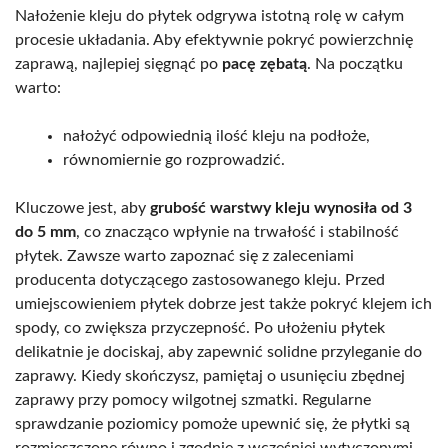
Nałożenie kleju do płytek odgrywa istotną rolę w całym
procesie układania. Aby efektywnie pokryć powierzchnię
zaprawą, najlepiej sięgnąć po
pacę zębatą
. Na początku
warto:
nałożyć odpowiednią ilość kleju na podłoże,
równomiernie go rozprowadzić.
Kluczowe jest, aby
grubość warstwy kleju wynosiła od 3
do 5 mm
, co znacząco wpłynie na trwałość i stabilność
płytek. Zawsze warto zapoznać się z zaleceniami
producenta dotyczącego zastosowanego kleju. Przed
umiejscowieniem płytek dobrze jest także pokryć klejem ich
spody, co zwiększa przyczepność. Po ułożeniu płytek
delikatnie je dociskaj, aby zapewnić solidne przyleganie do
zaprawy. Kiedy skończysz, pamiętaj o usunięciu zbędnej
zaprawy przy pomocy wilgotnej szmatki. Regularne
sprawdzanie poziomicy pomoże upewnić się, że płytki są
rozmieszczone równo i zgodnie z wcześniej wytyczonymi