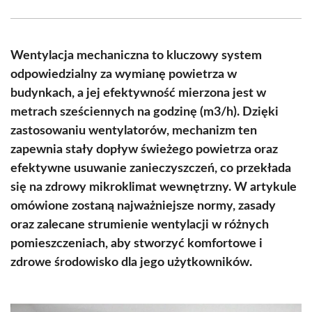
Facebook
X
Pinterest
WhatsApp
LinkedIn
Email
(Twitter)
Wentylacja mechaniczna to kluczowy system
odpowiedzialny za wymianę powietrza w
budynkach, a jej efektywność mierzona jest w
metrach sześciennych na godzinę (m3/h). Dzięki
zastosowaniu wentylatorów, mechanizm ten
zapewnia stały dopływ świeżego powietrza oraz
efektywne usuwanie zanieczyszczeń, co przekłada
się na zdrowy mikroklimat wewnętrzny. W artykule
omówione zostaną najważniejsze normy, zasady
oraz zalecane strumienie wentylacji w różnych
pomieszczeniach, aby stworzyć komfortowe i
zdrowe środowisko dla jego użytkowników.