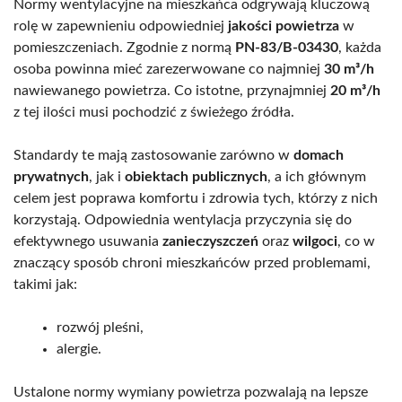
Normy wentylacyjne na mieszkańca odgrywają kluczową
rolę w zapewnieniu odpowiedniej
jakości powietrza
w
pomieszczeniach. Zgodnie z normą
PN-83/B-03430
, każda
osoba powinna mieć zarezerwowane co najmniej
30 m³/h
nawiewanego powietrza. Co istotne, przynajmniej
20 m³/h
z tej ilości musi pochodzić z świeżego źródła.
Standardy te mają zastosowanie zarówno w
domach
prywatnych
, jak i
obiektach publicznych
, a ich głównym
celem jest poprawa komfortu i zdrowia tych, którzy z nich
korzystają. Odpowiednia wentylacja przyczynia się do
efektywnego usuwania
zanieczyszczeń
oraz
wilgoci
, co w
znaczący sposób chroni mieszkańców przed problemami,
takimi jak:
rozwój pleśni,
alergie.
Ustalone normy wymiany powietrza pozwalają na lepsze