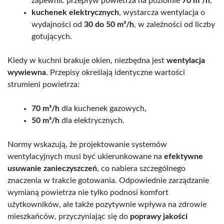
zapewnić przepływ powietrza na poziomie
70 m³/h
,
kuchenek elektrycznych
, wystarcza wentylacja o
wydajności od
30 do 50 m³/h
, w zależności od liczby
gotujących.
Kiedy w kuchni brakuje okien, niezbędna jest
wentylacja
wywiewna
. Przepisy określają identyczne wartości
strumieni powietrza:
70 m³/h
dla kuchenek gazowych,
50 m³/h
dla elektrycznych.
Normy wskazują, że projektowanie systemów
wentylacyjnych musi być ukierunkowane na
efektywne
usuwanie zanieczyszczeń
, co nabiera szczególnego
znaczenia w trakcie gotowania. Odpowiednie zarządzanie
wymianą powietrza nie tylko podnosi komfort
użytkowników, ale także pozytywnie wpływa na zdrowie
mieszkańców, przyczyniając się do
poprawy jakości