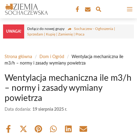
Przejdź
M
do
treści
Dołącz do nowej grupy
Sochaczew - Ogłoszenia |
UWAGA!
Sprzedam | Kupię | Zamienię | Praca
Strona główna
/
Dom i Ogród
/
Wentylacja mechaniczna ile
m3/h – normy i zasady wymiany powietrza
Wentylacja mechaniczna ile m3/h
– normy i zasady wymiany
powietrza
Data dodania:
19 sierpnia 2025 r.
Share
Share
Share
Share
Share
Share
on
on
on
on
on
on