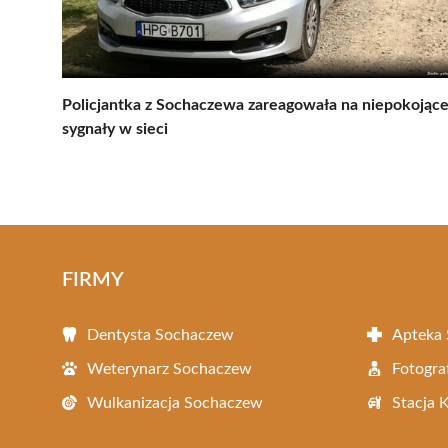
Policjantka z Sochaczewa zareagowała na niepokojąc
sygnały w sieci
FIRMY
Dentysta Sochaczew
Apteka
Weterynarz Sochaczew
Fotogra
Wulkanizacja Sochaczew
Stacja 