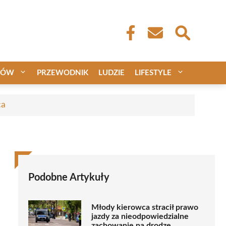
CÓW
PRZEWODNIK
LUDZIE
LIFESTYLE
ca
Podobne Artykuły
Młody kierowca stracił prawo
jazdy za nieodpowiedzialne
zachowanie na drodze