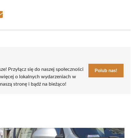
Share
on
Email
sze! Przyłącz się do naszej społeczności
Polub nas!
 więcej o lokalnych wydarzeniach w
naszą stronę i bądź na bieżąco!