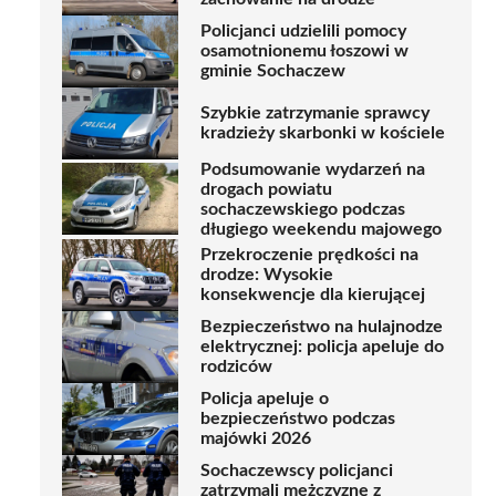
Policjanci udzielili pomocy
osamotnionemu łoszowi w
gminie Sochaczew
Szybkie zatrzymanie sprawcy
kradzieży skarbonki w kościele
Podsumowanie wydarzeń na
drogach powiatu
sochaczewskiego podczas
długiego weekendu majowego
Przekroczenie prędkości na
drodze: Wysokie
konsekwencje dla kierującej
Bezpieczeństwo na hulajnodze
elektrycznej: policja apeluje do
rodziców
Policja apeluje o
bezpieczeństwo podczas
majówki 2026
Sochaczewscy policjanci
zatrzymali mężczyznę z