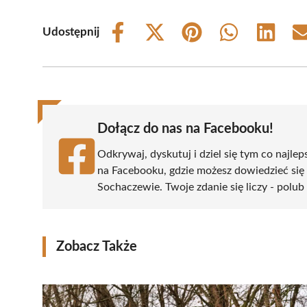
Udostępnij
Share
Share
Share
Share
Share
on
on
on
on
on
Facebook
X
Pinterest
WhatsApp
LinkedIn
(Twitter)
Dołącz do nas na Facebooku!
Odkrywaj, dyskutuj i dziel się tym co najlep
na Facebooku, gdzie możesz dowiedzieć się
Sochaczewie. Twoje zdanie się liczy - polub 
Zobacz Także