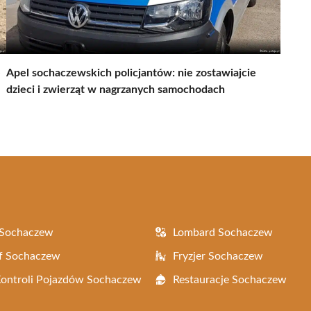
e
Apel sochaczewskich policjantów: nie zostawiajcie
dzieci i zwierząt w nagrzanych samochodach
 Sochaczew
Lombard Sochaczew
f Sochaczew
Fryzjer Sochaczew
Kontroli Pojazdów Sochaczew
Restauracje Sochaczew