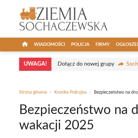
Przejdź
do
treści
WIADOMOŚCI
POLICJA
FIRMY
OGŁOSZE
UWAGA!
Dołącz do nowej grupy
Soch
Strona główna
/
Kronika Policyjna
/
Bezpieczeństwo na dro
Bezpieczeństwo na d
wakacji 2025