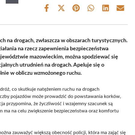
Share
Share
Share
Share
Share
Share
on
on
on
on
on
on
Facebook
X
Pinterest
WhatsApp
LinkedIn
Email
(Twitter)
h na drogach, zwłaszcza w obszarach turystycznych.
iałania na rzecz zapewnienia bezpieczeństwa
ojewództwie mazowieckim, można spodziewać się
cjalnych utrudnień na drogach. Apeluje się o
ólnie w obliczu wzmożonego ruchu.
odróż, co skutkuje natężeniem ruchu na drogach
liczby pojazdów może prowadzić do powstawania korków,
ja przypomina, że życzliwość i wzajemny szacunek są
en ma na celu zwiększenie bezpieczeństwa oraz komfortu
żna zauważyć większą obecność policji, która ma zająć się