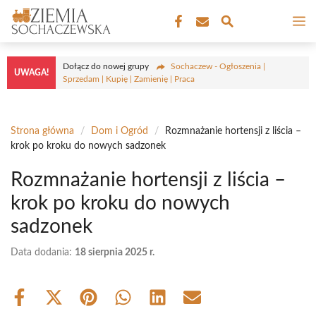
Przejdź
M
do
treści
Dołącz do nowej grupy
Sochaczew - Ogłoszenia |
UWAGA!
Sprzedam | Kupię | Zamienię | Praca
Strona główna
/
Dom i Ogród
/
Rozmnażanie hortensji z liścia –
krok po kroku do nowych sadzonek
Rozmnażanie hortensji z liścia –
krok po kroku do nowych
sadzonek
Data dodania:
18 sierpnia 2025 r.
Share
Share
Share
Share
Share
Share
on
on
on
on
on
on