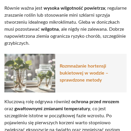
Równie ważna jest
wysoka wilgotność powietrza
; regularne
zraszanie roślin lub stosowanie mini szklarni sprzyja
stworzeniu idealnego mikroklimatu. Gleba w doniczkach
musi pozostawać
wilgotna
, ale nigdy nie zalewana. Dobrze
napowietrzona ziemia ogranicza ryzyko chorób, szczególnie
grzybiczych.
Rozmnażanie hortensji
bukietowej w wodzie –
sprawdzone metody
Kluczową rolę odgrywa również
ochrona przed mrozem
oraz
gwałtownymi zmianami temperatury
, co jest
szczególnie istotne w początkowej fazie wzrostu. Po
pojawieniu się pierwszych korzeni warto stopniowo
zwiększać ekspozycję na światło oraz zmniejszać poziom