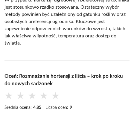
W przypadku
hortensji ogrodowej
i
bukietowej
ta technika
jest stosunkowo rzadko stosowana. Ostateczny wybór
metody powinien być uzależniony od gatunku rośliny oraz
osobistych preferencji ogrodnika. Kluczowe jest
zapewnienie odpowiednich warunków do wzrostu, takich
jak właściwa wilgotność, temperatura oraz dostęp do
światła.
Oceń: Rozmnażanie hortensji z liścia – krok po kroku
do nowych sadzonek
★
★
★
★
★
Średnia ocena:
4.85
Liczba ocen:
9