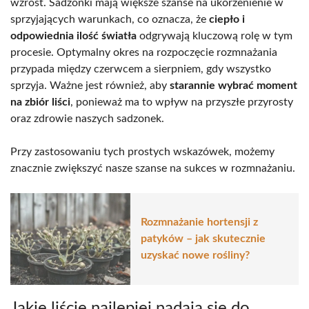
wzrost. Sadzonki mają większe szanse na ukorzenienie w
sprzyjających warunkach, co oznacza, że
ciepło i
odpowiednia ilość światła
odgrywają kluczową rolę w tym
procesie. Optymalny okres na rozpoczęcie rozmnażania
przypada między czerwcem a sierpniem, gdy wszystko
sprzyja. Ważne jest również, aby
starannie wybrać moment
na zbiór liści
, ponieważ ma to wpływ na przyszłe przyrosty
oraz zdrowie naszych sadzonek.
Przy zastosowaniu tych prostych wskazówek, możemy
znacznie zwiększyć nasze szanse na sukces w rozmnażaniu.
Rozmnażanie hortensji z
patyków – jak skutecznie
uzyskać nowe rośliny?
Jakie liście najlepiej nadają się do