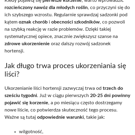
Kiedy pojawią się
pierwsze korzenie
, warto wprowadzić
rozcieńczony nawóz dla młodych roślin
, co przyczyni się do
ich szybszego wzrostu. Regularnie sprawdzaj sadzonki pod
kątem
oznak chorób
i
obecności szkodników
, co pozwoli
na szybką reakcję w razie problemów. Dzięki takiej
systematycznej opiece, znacznie zwiększysz szanse na
zdrowe ukorzenienie
oraz dalszy rozwój sadzonek
hortensji.
Jak długo trwa proces ukorzeniania się
liści?
Ukorzenianie liści hortensji zazwyczaj trwa od
trzech do
sześciu tygodni
. Już w ciągu pierwszych
20-25 dni powinny
pojawić się korzenie
, a po miesiącu często dostrzegamy
nowe liście, co potwierdza skuteczność tego procesu.
Ważne są tutaj
odpowiednie warunki
, takie jak:
wilgotność,