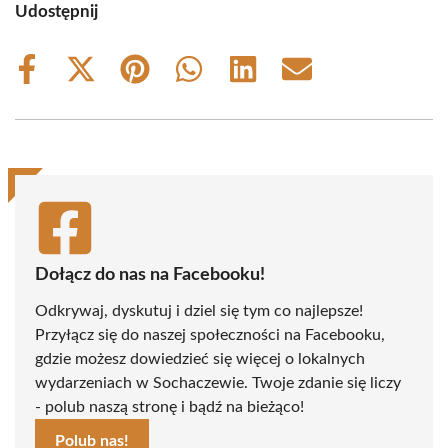
Udostępnij
Share
Share
Share
Share
Share
Share
on
on
on
on
on
on
Facebook
X
Pinterest
WhatsApp
LinkedIn
Email
(Twitter)
Dołącz do nas na Facebooku!
Odkrywaj, dyskutuj i dziel się tym co najlepsze!
Przyłącz się do naszej społeczności na Facebooku,
gdzie możesz dowiedzieć się więcej o lokalnych
wydarzeniach w Sochaczewie. Twoje zdanie się liczy
- polub naszą stronę i bądź na bieżąco!
Polub nas!