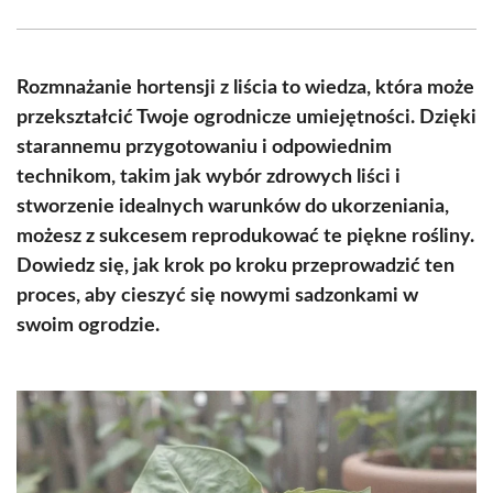
Facebook
X
Pinterest
WhatsApp
LinkedIn
Email
(Twitter)
Rozmnażanie hortensji z liścia to wiedza, która może
przekształcić Twoje ogrodnicze umiejętności. Dzięki
starannemu przygotowaniu i odpowiednim
technikom, takim jak wybór zdrowych liści i
stworzenie idealnych warunków do ukorzeniania,
możesz z sukcesem reprodukować te piękne rośliny.
Dowiedz się, jak krok po kroku przeprowadzić ten
proces, aby cieszyć się nowymi sadzonkami w
swoim ogrodzie.