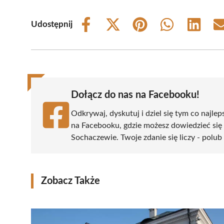
Udostępnij
Share
Share
Share
Share
Share
on
on
on
on
on
Facebook
X
Pinterest
WhatsApp
LinkedIn
(Twitter)
Dołącz do nas na Facebooku!
Odkrywaj, dyskutuj i dziel się tym co najlep
na Facebooku, gdzie możesz dowiedzieć się
Sochaczewie. Twoje zdanie się liczy - polub 
Zobacz Także