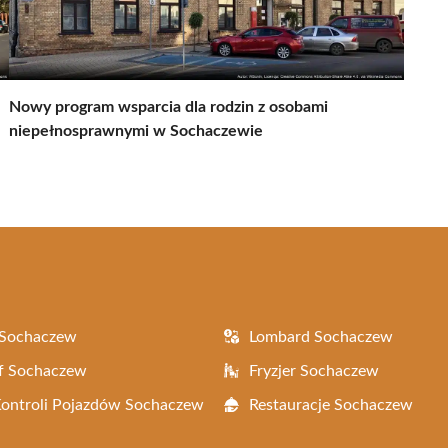
Nowy program wsparcia dla rodzin z osobami
niepełnosprawnymi w Sochaczewie
 Sochaczew
Lombard Sochaczew
f Sochaczew
Fryzjer Sochaczew
Kontroli Pojazdów Sochaczew
Restauracje Sochaczew