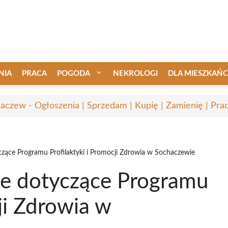
NIA
PRACA
POGODA
NEKROLOGI
DLA MIESZKAŃ
aczew - Ogłoszenia | Sprzedam | Kupię | Zamienię | Pra
czące Programu Profilaktyki i Promocji Zdrowia w Sochaczewie
ne dotyczące Programu
ji Zdrowia w