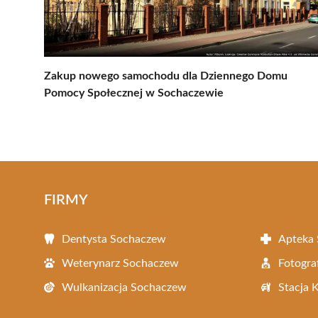
Zakup nowego samochodu dla Dziennego Domu
Pomocy Społecznej w Sochaczewie
FIRMY
Dentysta Sochaczew
Apteka
Weterynarz Sochaczew
Fotogra
Wulkanizacja Sochaczew
Stacja 