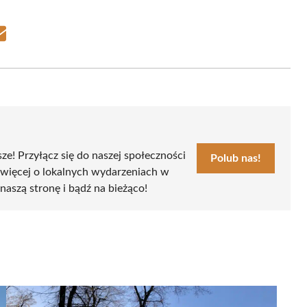
Share
on
Email
sze! Przyłącz się do naszej społeczności
Polub nas!
 więcej o lokalnych wydarzeniach w
naszą stronę i bądź na bieżąco!