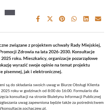
Share
Share
Share
Share
Share
Share
on
on
on
on
on
on
Facebook
X
Pinterest
WhatsApp
LinkedIn
Email
(Twitter)
czne związane z projektem uchwały Rady Miejskiej,
 Promocji Zdrowia na lata 2026-2030. Konsultacje
a 2025 roku. Mieszkańcy, organizacje pozarządowe
kazję wyrazić swoje opinie na temat projektu
pisemnej, jak i elektronicznej.
ni są do składania swoich uwag w Biurze Obsługi Klienta
 2025 roku w godzinach od 8:00 do 16:00. Formulario dla
ęcia konsultacji na stronie Biuletynu Informacji Publicznej
 zgłaszania uwag zapewniona będzie także za pośrednictwem
//konsultacje.sochaczew.pl.