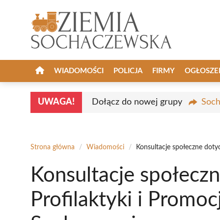
Przejdź
do
treści
WIADOMOŚCI
POLICJA
FIRMY
OGŁOSZE
UWAGA!
Dołącz do nowej grupy
Soch
Strona główna
/
Wiadomości
/
Konsultacje społeczne doty
Konsultacje społecz
Profilaktyki i Promoc