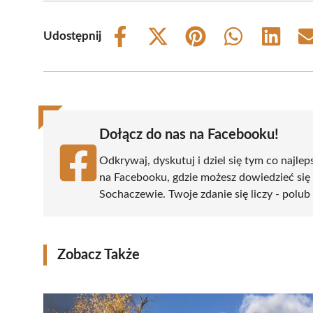
Udostępnij
Share
Share
Share
Share
Share
on
on
on
on
on
Facebook
X
Pinterest
WhatsApp
LinkedIn
(Twitter)
Dołącz do nas na Facebooku!
Odkrywaj, dyskutuj i dziel się tym co najlep
na Facebooku, gdzie możesz dowiedzieć się
Sochaczewie. Twoje zdanie się liczy - polub 
Zobacz Także