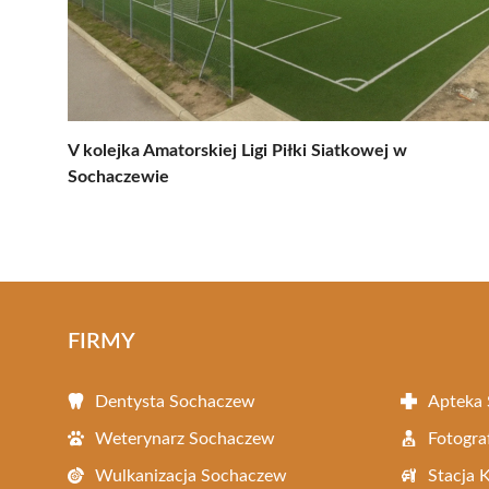
V kolejka Amatorskiej Ligi Piłki Siatkowej w
Sochaczewie
FIRMY
Dentysta Sochaczew
Apteka
Weterynarz Sochaczew
Fotogra
Wulkanizacja Sochaczew
Stacja 