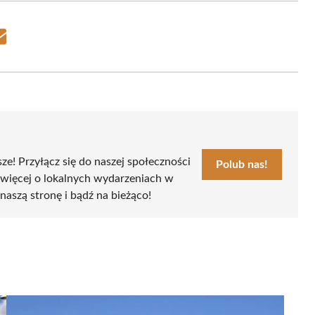
Share
on
Email
sze! Przyłącz się do naszej społeczności
Polub nas!
 więcej o lokalnych wydarzeniach w
naszą stronę i bądź na bieżąco!