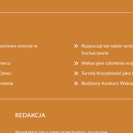
sportowe emocje w
Rozpoczął się nabór wni
Sochaczewie
erwcu
Wakacyjne szkolenia w
Dzieci
Turniej Koszykówki jak
ołania
Rodzinny Konkurs Wakac
REDAKCJA
Skontaktuj się z nami przechodząc na stronę