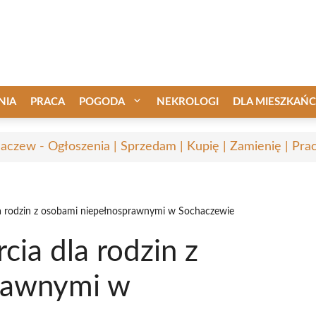
NIA
PRACA
POGODA
NEKROLOGI
DLA MIESZKAŃ
aczew - Ogłoszenia | Sprzedam | Kupię | Zamienię | Pra
 rodzin z osobami niepełnosprawnymi w Sochaczewie
ia dla rodzin z
rawnymi w