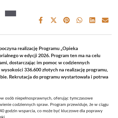
Share
Share
Share
Share
Share
Share
on
on
on
on
on
on
Facebook
X
Pinterest
WhatsApp
LinkedIn
Email
(Twitter)
oczyna realizację Programu „Opieka
rialnego w edycji 2026. Program ten ma na celu
ami, dostarczając im pomoc w codziennych
wysokości 336.600 złotych na realizację programu,
bie. Rekrutacja do programu wystartowała i potrwa
ów osób niepełnosprawnych, oferując tymczasowe
twienie codziennych spraw. Program przewiduje, że w ciągu
40 godzin wsparcia, co może być kluczowe dla poprawy
eki.