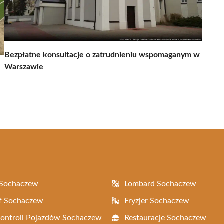
Bezpłatne konsultacje o zatrudnieniu wspomaganym w
Warszawie
 Sochaczew
Lombard Sochaczew
f Sochaczew
Fryzjer Sochaczew
Kontroli Pojazdów Sochaczew
Restauracje Sochaczew