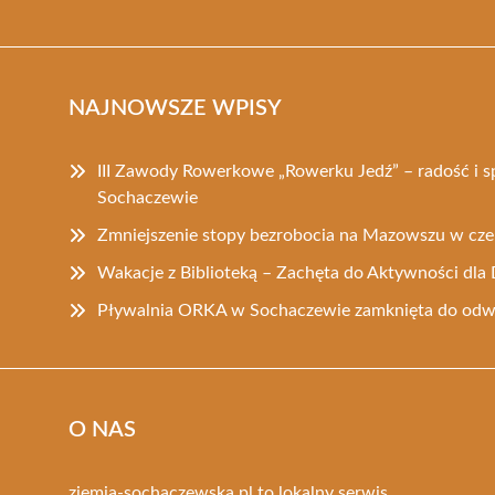
NAJNOWSZE WPISY
III Zawody Rowerkowe „Rowerku Jedź” – radość i 
Sochaczewie
Zmniejszenie stopy bezrobocia na Mazowszu w cz
Wakacje z Biblioteką – Zachęta do Aktywności dla 
Pływalnia ORKA w Sochaczewie zamknięta do odw
O NAS
ziemia-sochaczewska.pl to lokalny serwis