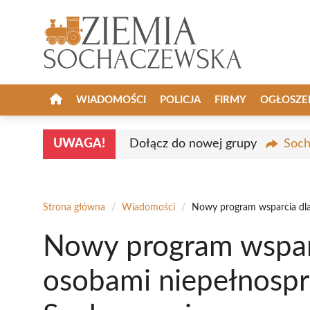
Przejdź
do
treści
WIADOMOŚCI
POLICJA
FIRMY
OGŁOSZE
UWAGA!
Dołącz do nowej grupy
Soch
Strona główna
/
Wiadomości
/
Nowy program wsparcia dla
Nowy program wsparc
osobami niepełnosp