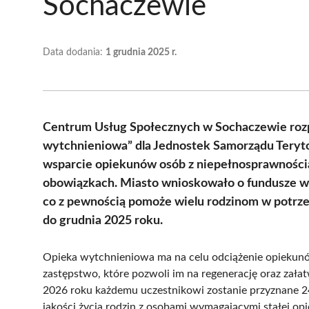
Sochaczewie
Data dodania:
1 grudnia 2025 r.
Centrum Usług Społecznych w Sochaczewie rozp
wytchnieniowa” dla Jednostek Samorządu Teryto
wsparcie opiekunów osób z niepełnosprawności
obowiązkach. Miasto wnioskowało o fundusze w 
co z pewnością pomoże wielu rodzinom w potrze
do grudnia 2025 roku.
Opieka wytchnieniowa ma na celu odciążenie opiekun
zastępstwo, które pozwoli im na regenerację oraz zała
2026 roku każdemu uczestnikowi zostanie przyznane 2
jakości życia rodzin z osobami wymagającymi stałej opi