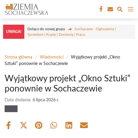
Przejdź
M
do
treści
Dołącz do nowej grupy
Sochaczew - Ogłoszenia |
UWAGA!
Sprzedam | Kupię | Zamienię | Praca
Strona główna
/
Wiadomości
/
Wyjątkowy projekt „Okno
Sztuki” ponownie w Sochaczewie
Wyjątkowy projekt „Okno Sztuki”
ponownie w Sochaczewie
Data dodania:
6 lipca 2026 r.
Share
Share
Share
Share
Share
Share
on
on
on
on
on
on
Facebook
X
Pinterest
WhatsApp
LinkedIn
Email