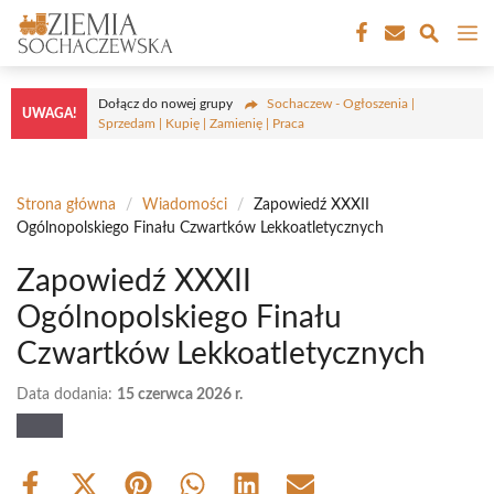
Przejdź
M
do
treści
Dołącz do nowej grupy
Sochaczew - Ogłoszenia |
UWAGA!
Sprzedam | Kupię | Zamienię | Praca
Strona główna
/
Wiadomości
/
Zapowiedź XXXII
Ogólnopolskiego Finału Czwartków Lekkoatletycznych
Zapowiedź XXXII
Ogólnopolskiego Finału
Czwartków Lekkoatletycznych
Data dodania:
15 czerwca 2026 r.
Share
Share
Share
Share
Share
Share