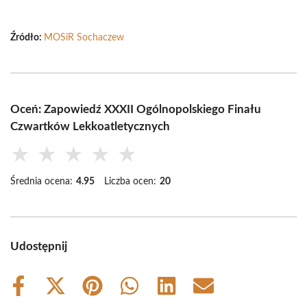
Źródło:
MOSiR Sochaczew
Oceń: Zapowiedź XXXII Ogólnopolskiego Finału
Czwartków Lekkoatletycznych
★
★
★
★
★
Średnia ocena:
4.95
Liczba ocen:
20
Udostępnij
Share
Share
Share
Share
Share
Share
on
on
on
on
on
on