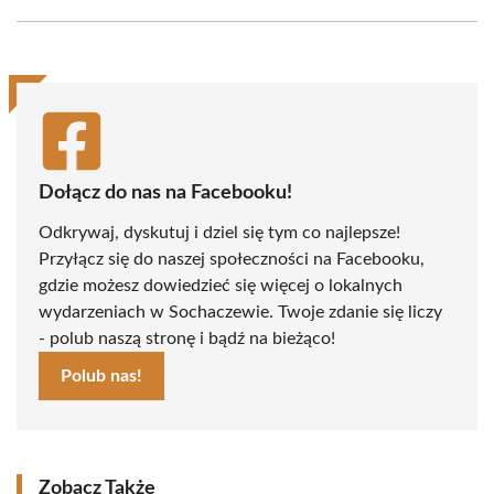
Facebook
X
Pinterest
WhatsApp
LinkedIn
Email
(Twitter)
Dołącz do nas na Facebooku!
Odkrywaj, dyskutuj i dziel się tym co najlepsze!
Przyłącz się do naszej społeczności na Facebooku,
gdzie możesz dowiedzieć się więcej o lokalnych
wydarzeniach w Sochaczewie. Twoje zdanie się liczy
- polub naszą stronę i bądź na bieżąco!
Polub nas!
Zobacz Także