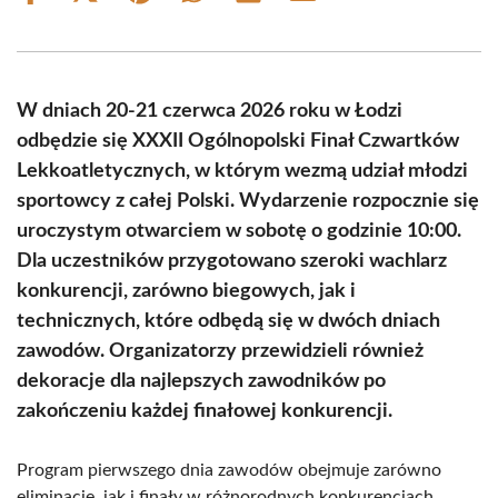
on
on
on
on
on
on
Facebook
X
Pinterest
WhatsApp
LinkedIn
Email
(Twitter)
W dniach 20-21 czerwca 2026 roku w Łodzi
odbędzie się XXXII Ogólnopolski Finał Czwartków
Lekkoatletycznych, w którym wezmą udział młodzi
sportowcy z całej Polski. Wydarzenie rozpocznie się
uroczystym otwarciem w sobotę o godzinie 10:00.
Dla uczestników przygotowano szeroki wachlarz
konkurencji, zarówno biegowych, jak i
technicznych, które odbędą się w dwóch dniach
zawodów. Organizatorzy przewidzieli również
dekoracje dla najlepszych zawodników po
zakończeniu każdej finałowej konkurencji.
Program pierwszego dnia zawodów obejmuje zarówno
eliminacje, jak i finały w różnorodnych konkurencjach.