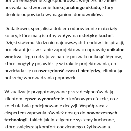
potrafi efektywnie zagospodarować wnętrze. To z kolei
pozwala na stworzenie
funkcjonalnego układu
, który
idealnie odpowiada wymaganiom domowników.
Dodatkowo, specjalista dobiera odpowiednie materiały i
kolory, które mają istotny wpływ na
estetykę kuchni
.
Dzięki stałemu śledzeniu najnowszych trendów i inspiracji,
projektant jest w stanie zaprojektować naprawdę
unikalne
wnętrza
. Tego rodzaju wsparcie pozwala uniknąć błędów,
które mogłyby pojawić się w trakcie projektowania, co
przekłada się na
oszczędność czasu i pieniędzy
, eliminując
potrzebę wprowadzania poprawek.
Wizualizacje przygotowywane przez designerów dają
klientom
lepsze wyobrażenie
o końcowym efekcie, co z
kolei ułatwia podejmowanie decyzji. Współpraca z
ekspertem zapewnia również dostęp do
nowoczesnych
technologii
, takich jak inteligentne systemy kuchenne,
które zwiększają komfort codziennego użytkowania.