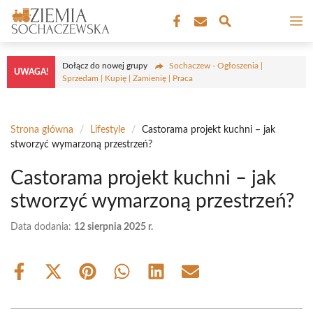
Przejdź
M
do
treści
Dołącz do nowej grupy
Sochaczew - Ogłoszenia |
UWAGA!
Sprzedam | Kupię | Zamienię | Praca
Strona główna
/
Lifestyle
/
Castorama projekt kuchni – jak
stworzyć wymarzoną przestrzeń?
Castorama projekt kuchni – jak
stworzyć wymarzoną przestrzeń?
Data dodania:
12 sierpnia 2025 r.
Share
Share
Share
Share
Share
Share
on
on
on
on
on
on
Facebook
X
Pinterest
WhatsApp
LinkedIn
Email
(Twitter)