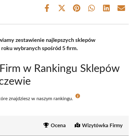
Share
Share
Share
Share
Share
Share
on
on
on
on
on
on
Facebook
X
Pinterest
WhatsApp
LinkedIn
Email
(Twitter)
wiamy zestawienie najlepszych sklepów
 roku wybranych spośród 5 firm.
 Firm w Rankingu Sklepów
aczewie
które znajdziesz w naszym rankingu.
Ocena
Wizytówka Firmy