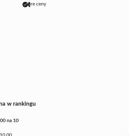
dobre ceny
na w rankingu
.00 na 10
10.00