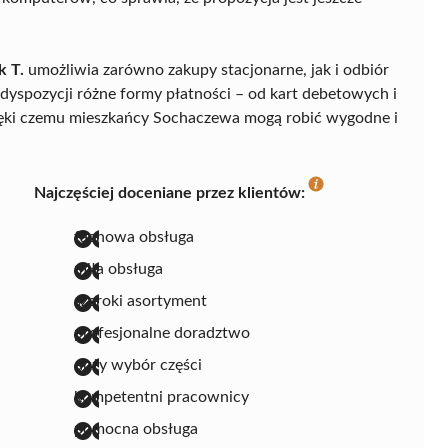
k T.
umożliwia zarówno zakupy stacjonarne, jak i odbiór
 dyspozycji różne formy płatności – od kart debetowych i
ięki czemu mieszkańcy Sochaczewa mogą robić wygodne i
Najczęściej doceniane przez klientów:
fachowa obsługa
miła obsługa
szeroki asortyment
profesjonalne doradztwo
duży wybór części
kompetentni pracownicy
pomocna obsługa