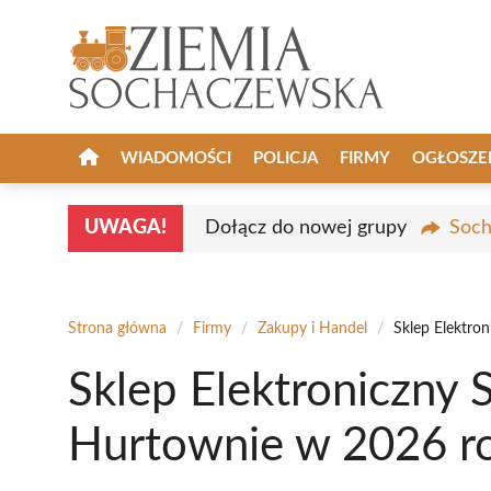
Przejdź
do
treści
WIADOMOŚCI
POLICJA
FIRMY
OGŁOSZE
UWAGA!
Dołącz do nowej grupy
Soch
Strona główna
/
Firmy
/
Zakupy i Handel
/
Sklep Elektro
Sklep Elektroniczny
Hurtownie w 2026 r