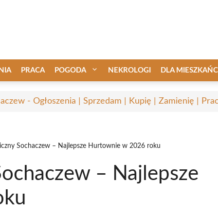
NIA
PRACA
POGODA
NEKROLOGI
DLA MIESZKAŃ
aczew - Ogłoszenia | Sprzedam | Kupię | Zamienię | Pra
niczny Sochaczew – Najlepsze Hurtownie w 2026 roku
 Sochaczew – Najlepsze
oku