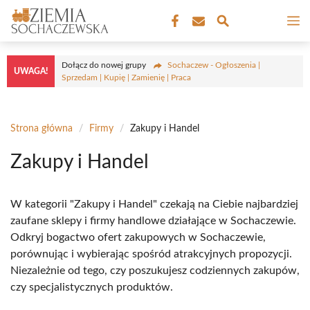
Przejdź
M
do
treści
Dołącz do nowej grupy
Sochaczew - Ogłoszenia |
UWAGA!
Sprzedam | Kupię | Zamienię | Praca
Strona główna
/
Firmy
/
Zakupy i Handel
Zakupy i Handel
W kategorii "Zakupy i Handel" czekają na Ciebie najbardziej
zaufane sklepy i firmy handlowe działające w Sochaczewie.
Odkryj bogactwo ofert zakupowych w Sochaczewie,
porównując i wybierając spośród atrakcyjnych propozycji.
Niezależnie od tego, czy poszukujesz codziennych zakupów,
czy specjalistycznych produktów.