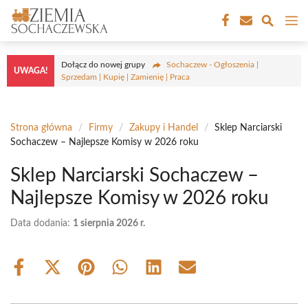
Przejdź
M
do
treści
Dołącz do nowej grupy
Sochaczew - Ogłoszenia |
UWAGA!
Sprzedam | Kupię | Zamienię | Praca
Strona główna
/
Firmy
/
Zakupy i Handel
/
Sklep Narciarski
Sochaczew – Najlepsze Komisy w 2026 roku
Sklep Narciarski Sochaczew –
Najlepsze Komisy w 2026 roku
Data dodania:
1 sierpnia 2026 r.
Share
Share
Share
Share
Share
Share
on
on
on
on
on
on
Facebook
X
Pinterest
WhatsApp
LinkedIn
Email
(Twitter)