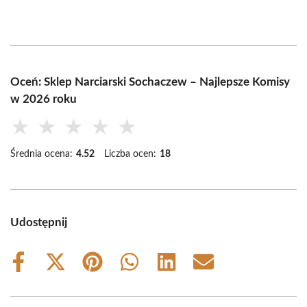
Oceń: Sklep Narciarski Sochaczew – Najlepsze Komisy
w 2026 roku
★
★
★
★
★
Średnia ocena:
4.52
Liczba ocen:
18
Udostępnij
Share
Share
Share
Share
Share
Share
on
on
on
on
on
on
Facebook
X
Pinterest
WhatsApp
LinkedIn
Email
(Twitter)