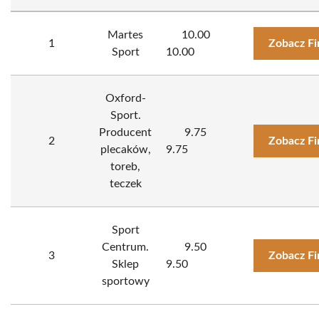
Martes
10.00
1
Zobacz F
Sport
10.00
Oxford-
Sport.
Producent
9.75
2
Zobacz F
plecaków,
9.75
toreb,
teczek
Sport
Centrum.
9.50
3
Zobacz F
Sklep
9.50
sportowy