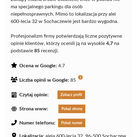
ma specjalnego parkingu dla osób
niepełnosprawnych. Mimo to lokalizacja przy alei
600-lecia 32 w Sochaczewie jest bardzo wygodna.
Profesjonalizm firmy potwierdzają liczne pozytywne
opinie klientów, którzy ocenili ją na wysokie
4,7
na
podstawie
85
recenzji.
Ocena w Google:
4.7
Liczba opinii w Google:
85
Czytaj opinie:
Zobacz profil
Strona www:
Pokaż stronę
Numer telefonu:
Pokaż numer
Lokalizacja:
aleja 600-lecia 32, 96-500 Sochaczew