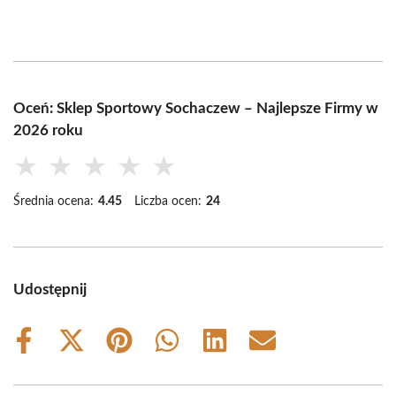
Oceń: Sklep Sportowy Sochaczew – Najlepsze Firmy w
2026 roku
★
★
★
★
★
Średnia ocena:
4.45
Liczba ocen:
24
Udostępnij
Share
Share
Share
Share
Share
Share
on
on
on
on
on
on
Facebook
X
Pinterest
WhatsApp
LinkedIn
Email
(Twitter)