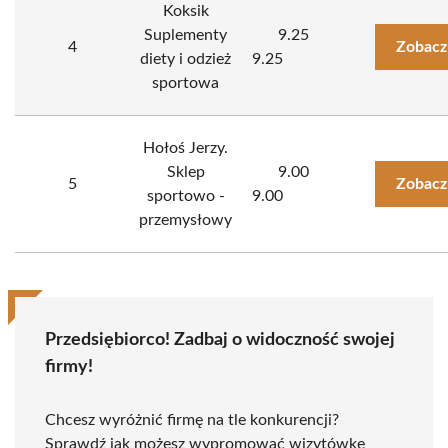
Koksik
Suplementy
9.25
4
Zobacz
diety i odzież
9.25
sportowa
Hołoś Jerzy.
Sklep
9.00
5
Zobacz
sportowo -
9.00
przemysłowy
Przedsiębiorco! Zadbaj o widoczność swojej
firmy!
Chcesz wyróżnić firmę na tle konkurencji?
Sprawdź jak możesz wypromować wizytówkę