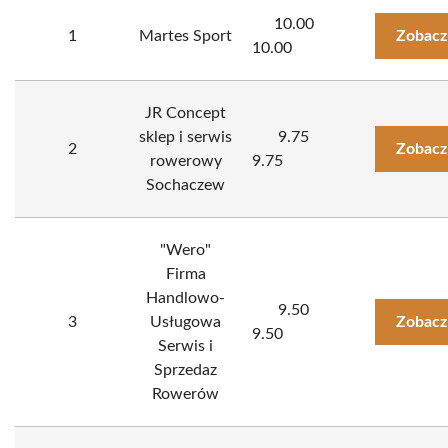
10.00
1
Martes Sport
Zobacz
10.00
JR Concept
sklep i serwis
9.75
2
Zobacz
rowerowy
9.75
Sochaczew
"Wero"
Firma
Handlowo-
9.50
3
Usługowa
Zobacz
9.50
Serwis i
Sprzedaz
Rowerów