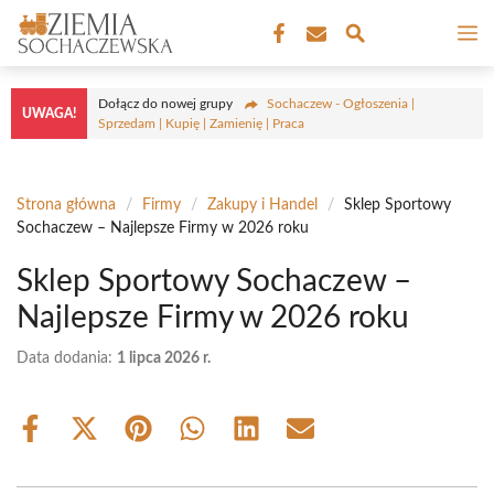
Przejdź
M
do
treści
Dołącz do nowej grupy
Sochaczew - Ogłoszenia |
UWAGA!
Sprzedam | Kupię | Zamienię | Praca
Strona główna
/
Firmy
/
Zakupy i Handel
/
Sklep Sportowy
Sochaczew – Najlepsze Firmy w 2026 roku
Sklep Sportowy Sochaczew –
Najlepsze Firmy w 2026 roku
Data dodania:
1 lipca 2026 r.
Share
Share
Share
Share
Share
Share
on
on
on
on
on
on
Facebook
X
Pinterest
WhatsApp
LinkedIn
Email
(Twitter)