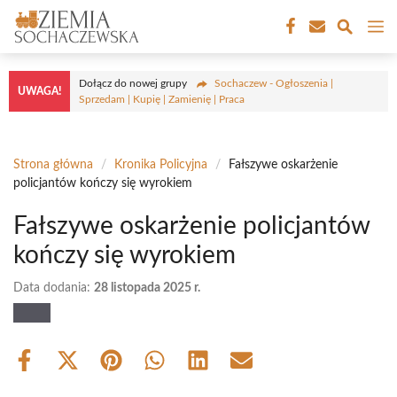
Przejdź
M
do
treści
Dołącz do nowej grupy
Sochaczew - Ogłoszenia |
UWAGA!
Sprzedam | Kupię | Zamienię | Praca
Strona główna
/
Kronika Policyjna
/
Fałszywe oskarżenie
policjantów kończy się wyrokiem
Fałszywe oskarżenie policjantów
kończy się wyrokiem
Data dodania:
28 listopada 2025 r.
Share
Share
Share
Share
Share
Share
on
on
on
on
on
on
Facebook
X
Pinterest
WhatsApp
LinkedIn
Email