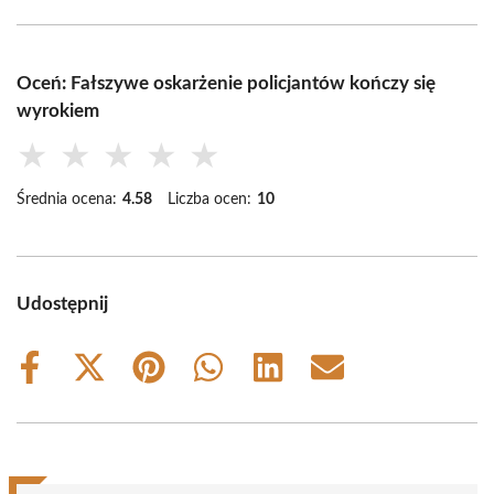
Oceń: Fałszywe oskarżenie policjantów kończy się
wyrokiem
★
★
★
★
★
Średnia ocena:
4.58
Liczba ocen:
10
Udostępnij
Share
Share
Share
Share
Share
Share
on
on
on
on
on
on
Facebook
X
Pinterest
WhatsApp
LinkedIn
Email
(Twitter)