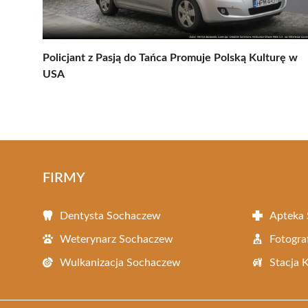
Policjant z Pasją do Tańca Promuje Polską Kulturę w
USA
FIRMY
Dentysta Sochaczew
Apteka
Weterynarz Sochaczew
Fotogra
Wulkanizacja Sochaczew
Stacja 