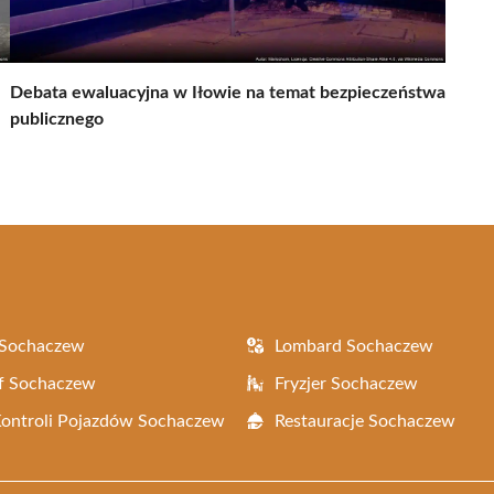
Debata ewaluacyjna w Iłowie na temat bezpieczeństwa
publicznego
 Sochaczew
Lombard Sochaczew
f Sochaczew
Fryzjer Sochaczew
Kontroli Pojazdów Sochaczew
Restauracje Sochaczew