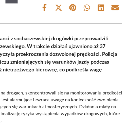
Share
Share
Share
Share
Share
Share
on
on
on
on
on
on
Facebook
X
Pinterest
WhatsApp
LinkedIn
Email
(Twitter)
janci z sochaczewskiej drogówki przeprowadzili
zewskiego. W trakcie działań ujawniono aż 37
czyła przekroczenia dozwolonej prędkości. Policja
bliczu zmieniających się warunków jazdy podczas
eż nietrzeźwego kierowcę, co podkreśla wagę
wa na drogach, skoncentrowali się na monitorowaniu prędkości
jest alarmujące i zwraca uwagę na konieczność zwolnienia
ących się warunkach atmosferycznych. Działania miały na
nimalizację ryzyka wystąpienia wypadków drogowych, które
.