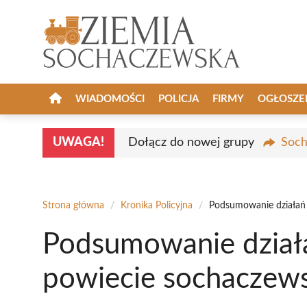
Przejdź
do
treści
WIADOMOŚCI
POLICJA
FIRMY
OGŁOSZE
UWAGA!
Dołącz do nowej grupy
Soch
Strona główna
/
Kronika Policyjna
/
Podsumowanie działań
Podsumowanie dział
powiecie sochaczew