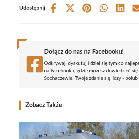
Udostępnij
Share
Share
Share
Share
Share
on
on
on
on
on
Facebook
X
Pinterest
WhatsApp
LinkedIn
(Twitter)
Dołącz do nas na Facebooku!
Odkrywaj, dyskutuj i dziel się tym co najlep
na Facebooku, gdzie możesz dowiedzieć się
Sochaczewie. Twoje zdanie się liczy - polub 
Zobacz Także