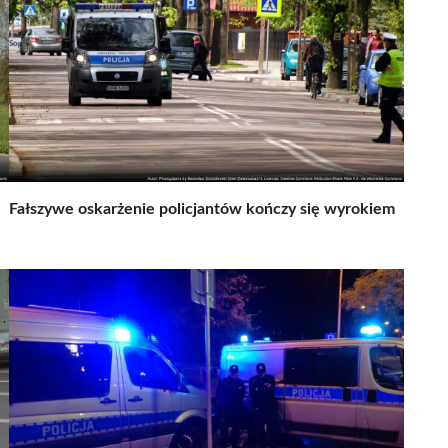
Fałszywe oskarżenie policjantów kończy się wyrokiem