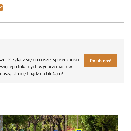
Share
on
Email
sze! Przyłącz się do naszej społeczności
Polub nas!
 więcej o lokalnych wydarzeniach w
naszą stronę i bądź na bieżąco!