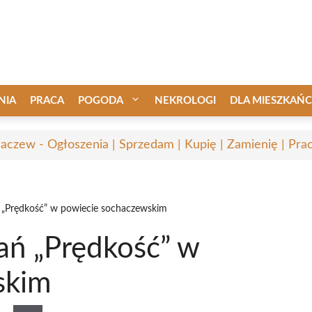
NIA
PRACA
POGODA
NEKROLOGI
DLA MIESZKAŃ
aczew - Ogłoszenia | Sprzedam | Kupię | Zamienię | Pra
 „Prędkość” w powiecie sochaczewskim
ań „Prędkość” w
skim