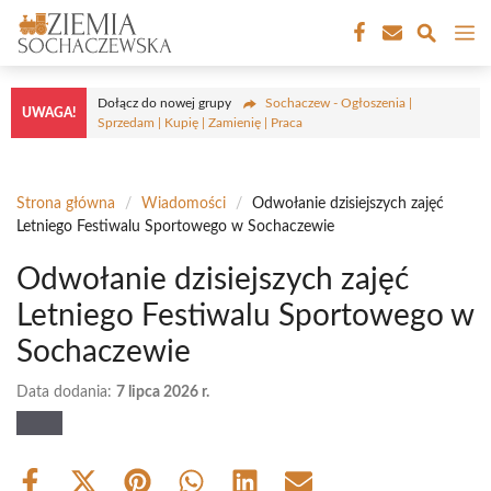
Przejdź
M
do
treści
Dołącz do nowej grupy
Sochaczew - Ogłoszenia |
UWAGA!
Sprzedam | Kupię | Zamienię | Praca
Strona główna
/
Wiadomości
/
Odwołanie dzisiejszych zajęć
Letniego Festiwalu Sportowego w Sochaczewie
Odwołanie dzisiejszych zajęć
Letniego Festiwalu Sportowego w
Sochaczewie
Data dodania:
7 lipca 2026 r.
Share
Share
Share
Share
Share
Share