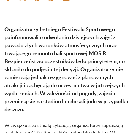
on
on
on
on
on
on
Facebook
X
Pinterest
WhatsApp
LinkedIn
Email
(Twitter)
Organizatorzy Letniego Festiwalu Sportowego
poinformowali o odwołaniu dzisiejszych zajęć z
powodu złych warunków atmosferycznych oraz
trwającego remontu hali sportowej MOSiR.
Bezpieczeństwo uczestników było priorytetem, co
skłoniło do podjęcia tej decyzji. Organizatorzy nie
zamierzają jednak rezygnować z planowanych
atrakcji i zachęcają do uczestnictwa w jutrzejszych
wydarzeniach. W zależności od pogody, zajęcia
przeniosą się na stadion lub do sali judo w przypadku
deszczu.
W związku z zaistniałą sytuacją, organizatorzy zapraszają
na dalszą część festiwalu, która odbędzie się jutro. W