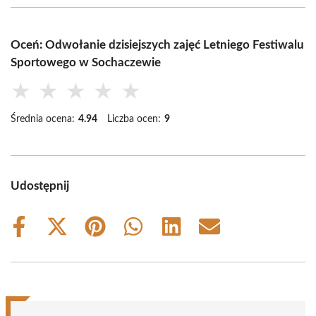
Oceń: Odwołanie dzisiejszych zajęć Letniego Festiwalu
Sportowego w Sochaczewie
★
★
★
★
★
Średnia ocena:
4.94
Liczba ocen:
9
Udostępnij
Share
Share
Share
Share
Share
Share
on
on
on
on
on
on
Facebook
X
Pinterest
WhatsApp
LinkedIn
Email
(Twitter)