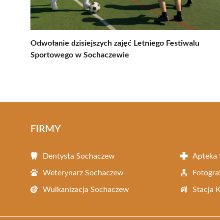
Odwołanie dzisiejszych zajęć Letniego Festiwalu
Sportowego w Sochaczewie
FIRMY
Dentysta Sochaczew
Apteka
Weterynarz Sochaczew
Fotogra
Wulkanizacja Sochaczew
Stacja 