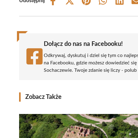
Udostępnij
Share
Share
Share
Share
Share
on
on
on
on
on
Facebook
X
Pinterest
WhatsApp
LinkedIn
(Twitter)
Dołącz do nas na Facebooku!
Odkrywaj, dyskutuj i dziel się tym co najlep
na Facebooku, gdzie możesz dowiedzieć się
Sochaczewie. Twoje zdanie się liczy - polub 
Zobacz Także