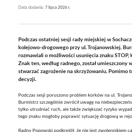
Data dodania:
7 lipca 2026 r.
Podczas ostatniej sesji rady miejskiej w Socha
kolejowo-drogowego przy ul. Trojanowskiej. Bur
rozmawiali o możliwości usunięcia znaku STOP, 
Znak ten, według radnego, został umieszczony w
stwarzać zagrożenie na skrzyżowaniu. Pomimo tr
decyzji.
Podczas sesji poruszono problem korków na ul. Trojanows
Burmistrz szczególnie zwrócił uwagę na niebezpieczeń
tylko utrudniać ruch, ale także zwiększać ryzyko wypad
tego znaku mogłoby poprawić sytuację drogową w rejon
Radny Popowski podkreślił, że nie jest zwolennikiem c