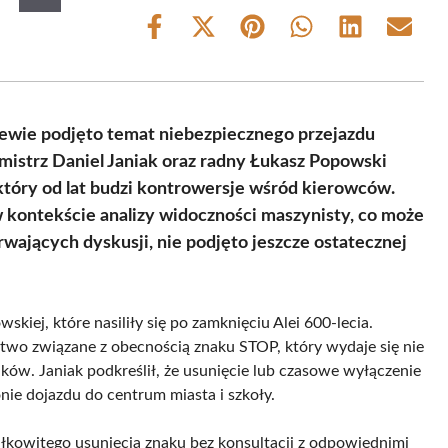
Share
Share
Share
Share
Share
Share
on
on
on
on
on
on
Facebook
X
Pinterest
WhatsApp
LinkedIn
Email
(Twitter)
czewie podjęto temat niebezpiecznego przejazdu
mistrz Daniel Janiak oraz radny Łukasz Popowski
który od lat budzi kontrowersje wśród kierowców.
 kontekście analizy widoczności maszynisty, co może
wających dyskusji, nie podjęto jeszcze ostatecznej
kiej, które nasiliły się po zamknięciu Alei 600-lecia.
stwo związane z obecnością znaku STOP, który wydaje się nie
ków. Janiak podkreślił, że usunięcie lub czasowe wyłączenie
ie dojazdu do centrum miasta i szkoły.
ałkowitego usunięcia znaku bez konsultacji z odpowiednimi