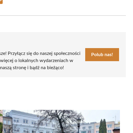
Share
on
Email
sze! Przyłącz się do naszej społeczności
Polub nas!
 więcej o lokalnych wydarzeniach w
naszą stronę i bądź na bieżąco!