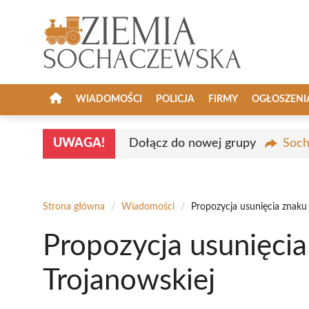
Przejdź
do
treści
WIADOMOŚCI
POLICJA
FIRMY
OGŁOSZENI
UWAGA!
Dołącz do nowej grupy
Soch
Strona główna
/
Wiadomości
/
Propozycja usunięcia znaku 
Propozycja usunięcia
Trojanowskiej