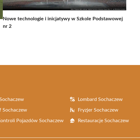
Nowe technologie i inicjatywy w Szkole Podstawowej
nr 2
 Sochaczew
Lombard Sochaczew
f Sochaczew
Fryzjer Sochaczew
Kontroli Pojazdów Sochaczew
Restauracje Sochaczew