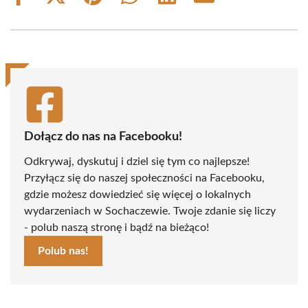
on
on
on
on
on
on
Facebook
X
Pinterest
WhatsApp
LinkedIn
Email
(Twitter)
Dołącz do nas na Facebooku!
Odkrywaj, dyskutuj i dziel się tym co najlepsze!
Przyłącz się do naszej społeczności na Facebooku,
gdzie możesz dowiedzieć się więcej o lokalnych
wydarzeniach w Sochaczewie. Twoje zdanie się liczy
- polub naszą stronę i bądź na bieżąco!
Polub nas!