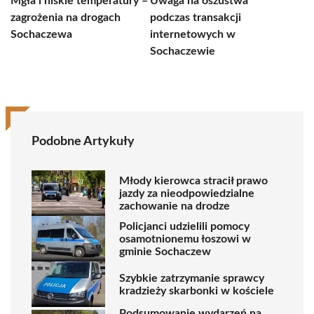
Mgła i niskie temperatury –
Uwaga na oszustwa
zagrożenia na drogach
podczas transakcji
Sochaczewa
internetowych w
Sochaczewie
Podobne Artykuły
Młody kierowca stracił prawo
jazdy za nieodpowiedzialne
zachowanie na drodze
Policjanci udzielili pomocy
osamotnionemu łoszowi w
gminie Sochaczew
Szybkie zatrzymanie sprawcy
kradzieży skarbonki w kościele
Podsumowanie wydarzeń na