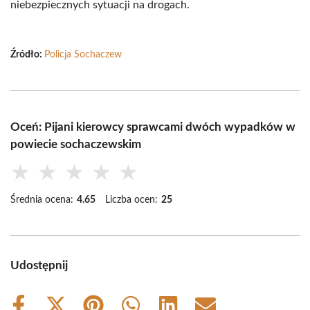
niebezpiecznych sytuacji na drogach.
Źródło:
Policja Sochaczew
Oceń: Pijani kierowcy sprawcami dwóch wypadków w
powiecie sochaczewskim
★
★
★
★
★
Średnia ocena:
4.65
Liczba ocen:
25
Udostępnij
Share
Share
Share
Share
Share
Share