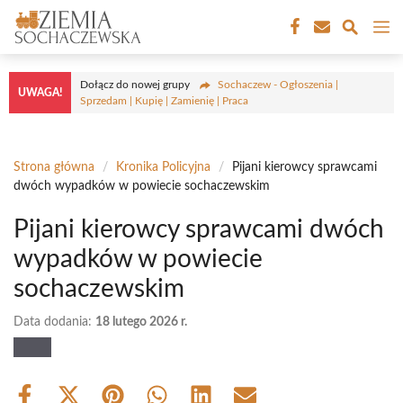
Przejdź
M
do
treści
Dołącz do nowej grupy
Sochaczew - Ogłoszenia |
UWAGA!
Sprzedam | Kupię | Zamienię | Praca
Strona główna
/
Kronika Policyjna
/
Pijani kierowcy sprawcami
dwóch wypadków w powiecie sochaczewskim
Pijani kierowcy sprawcami dwóch
wypadków w powiecie
sochaczewskim
Data dodania:
18 lutego 2026 r.
Share
Share
Share
Share
Share
Share