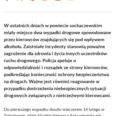
on
on
on
on
on
on
Facebook
X
Pinterest
WhatsApp
LinkedIn
Email
(Twitter)
W ostatnich dniach w powiecie sochaczewskim
miały miejsce dwa wypadki drogowe spowodowane
przez kierowców znajdujących się pod wpływem
alkoholu. Zaistniałe incydenty stanowią poważne
zagrożenie dla zdrowia i życia innych uczestników
ruchu drogowego. Policja apeluje o
odpowiedzialność i rozsądek ze strony kierowców,
podkreślając konieczność ochrony bezpieczeństwa
na drogach. Ważne jest również reagowanie w
przypadku dostrzeżenia niebezpiecznych sytuacji
drogowych związanych z nietrzeźwymi kierowcami.
Do pierwszego wypadku doszło wieczorem 14 lutego w
Załuskowie, gdzie 43-letni kierowca fiata seicento nie